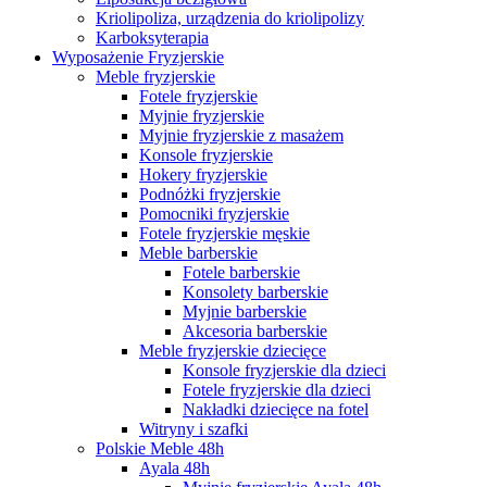
Kriolipoliza, urządzenia do kriolipolizy
Karboksyterapia
Wyposażenie Fryzjerskie
Meble fryzjerskie
Fotele fryzjerskie
Myjnie fryzjerskie
Myjnie fryzjerskie z masażem
Konsole fryzjerskie
Hokery fryzjerskie
Podnóżki fryzjerskie
Pomocniki fryzjerskie
Fotele fryzjerskie męskie
Meble barberskie
Fotele barberskie
Konsolety barberskie
Myjnie barberskie
Akcesoria barberskie
Meble fryzjerskie dziecięce
Konsole fryzjerskie dla dzieci
Fotele fryzjerskie dla dzieci
Nakładki dziecięce na fotel
Witryny i szafki
Polskie Meble 48h
Ayala 48h