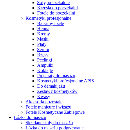
Sofy, poczekalnie
Krzesła do poczekalni
Fotele do poczekalni
Kosmetyki profesjonalne
Balsamy i żele
Henna
Kremy
Maski
Płaty
Serum
Rzęsy
Peelingi
Ampułki
Koktajle
Preparaty do masażu
Kosmetyki profesjonalne APIS
Do demakijażu
Zestawy kosmetyków
Kwasy
Akcesoria pozostałe
Fotele manicure i wizażu
Fotele Kosmetyczne Zabiegowe
Łóżka do masażu
Składane stoły do masażu
Łóżka do masażu podgrzewane