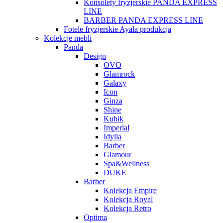
Konsolety fryzjerskie PANDA EXPRESS
LINE
BARBER PANDA EXPRESS LINE
Fotele fryzjerskie Ayala produkcja
Kolekcje mebli
Panda
Design
OVO
Glamrock
Galaxy
Icon
Ginza
Shine
Kubik
Imperial
Idylla
Barber
Glamour
Spa&Wellness
DUKE
Barber
Kolekcja Empire
Kolekcja Royal
Kolekcja Retro
Optima