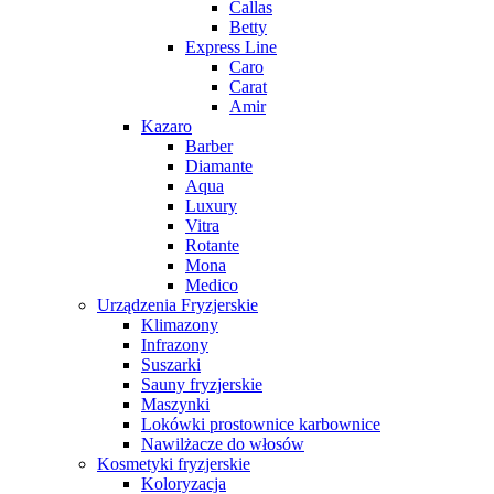
Callas
Betty
Express Line
Caro
Carat
Amir
Kazaro
Barber
Diamante
Aqua
Luxury
Vitra
Rotante
Mona
Medico
Urządzenia Fryzjerskie
Klimazony
Infrazony
Suszarki
Sauny fryzjerskie
Maszynki
Lokówki prostownice karbownice
Nawilżacze do włosów
Kosmetyki fryzjerskie
Koloryzacja