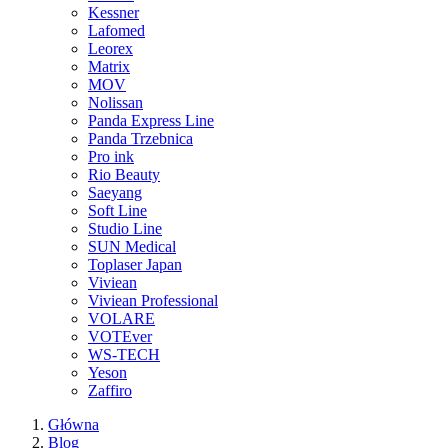
Kessner
Lafomed
Leorex
Matrix
MOV
Nolissan
Panda Express Line
Panda Trzebnica
Pro ink
Rio Beauty
Saeyang
Soft Line
Studio Line
SUN Medical
Toplaser Japan
Viviean
Viviean Professional
VOLARE
VOTEver
WS-TECH
Yeson
Zaffiro
Główna
Blog