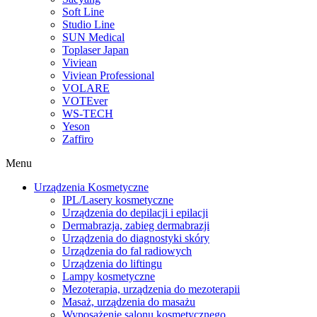
Soft Line
Studio Line
SUN Medical
Toplaser Japan
Viviean
Viviean Professional
VOLARE
VOTEver
WS-TECH
Yeson
Zaffiro
Menu
Urządzenia Kosmetyczne
IPL/Lasery kosmetyczne
Urządzenia do depilacji i epilacji
Dermabrazja, zabieg dermabrazji
Urządzenia do diagnostyki skóry
Urządzenia do fal radiowych
Urządzenia do liftingu
Lampy kosmetyczne
Mezoterapia, urządzenia do mezoterapii
Masaż, urządzenia do masażu
Wyposażenie salonu kosmetycznego