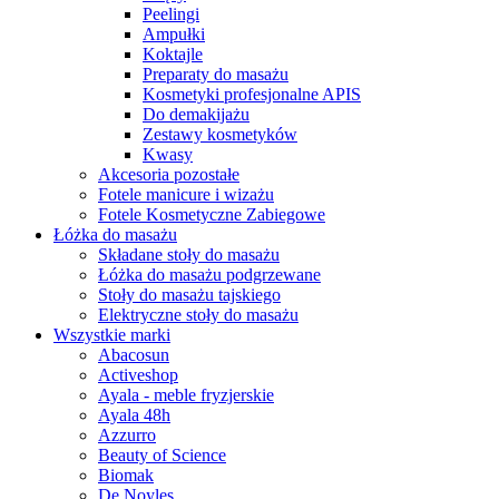
Peelingi
Ampułki
Koktajle
Preparaty do masażu
Kosmetyki profesjonalne APIS
Do demakijażu
Zestawy kosmetyków
Kwasy
Akcesoria pozostałe
Fotele manicure i wizażu
Fotele Kosmetyczne Zabiegowe
Łóżka do masażu
Składane stoły do masażu
Łóżka do masażu podgrzewane
Stoły do masażu tajskiego
Elektryczne stoły do masażu
Wszystkie marki
Abacosun
Activeshop
Ayala - meble fryzjerskie
Ayala 48h
Azzurro
Beauty of Science
Biomak
De Noyles