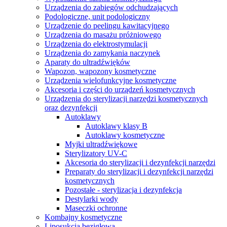
Urządzenia do zabiegów odchudzających
Podologiczne, unit podologiczny
Urządzenie do peelingu kawitacyjnego
Urządzenia do masażu próżniowego
Urządzenia do elektrostymulacji
Urządzenia do zamykania naczynek
Aparaty do ultradźwięków
Wapozon, wapozony kosmetyczne
Urządzenia wielofunkcyjne kosmetyczne
Akcesoria i części do urządzeń kosmetycznych
Urządzenia do sterylizacji narzędzi kosmetycznych
oraz dezynfekcji
Autoklawy
Autoklawy klasy B
Autoklawy kosmetyczne
Myjki ultradźwiękowe
Sterylizatory UV-C
Akcesoria do sterylizacji i dezynfekcji narzędzi
Preparaty do sterylizacji i dezynfekcji narzędzi
kosmetycznych
Pozostałe - sterylizacja i dezynfekcja
Destylarki wody
Maseczki ochronne
Kombajny kosmetyczne
Liposukcja bezigłowa