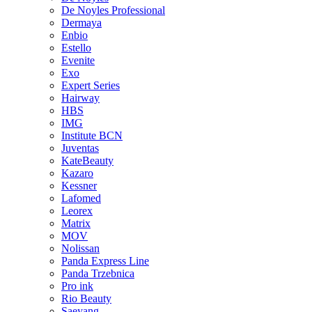
De Noyles Professional
Dermaya
Enbio
Estello
Evenite
Exo
Expert Series
Hairway
HBS
IMG
Institute BCN
Juventas
KateBeauty
Kazaro
Kessner
Lafomed
Leorex
Matrix
MOV
Nolissan
Panda Express Line
Panda Trzebnica
Pro ink
Rio Beauty
Saeyang