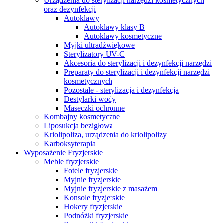
Urządzenia do sterylizacji narzędzi kosmetycznych
oraz dezynfekcji
Autoklawy
Autoklawy klasy B
Autoklawy kosmetyczne
Myjki ultradźwiękowe
Sterylizatory UV-C
Akcesoria do sterylizacji i dezynfekcji narzędzi
Preparaty do sterylizacji i dezynfekcji narzędzi
kosmetycznych
Pozostałe - sterylizacja i dezynfekcja
Destylarki wody
Maseczki ochronne
Kombajny kosmetyczne
Liposukcja bezigłowa
Kriolipoliza, urządzenia do kriolipolizy
Karboksyterapia
Wyposażenie Fryzjerskie
Meble fryzjerskie
Fotele fryzjerskie
Myjnie fryzjerskie
Myjnie fryzjerskie z masażem
Konsole fryzjerskie
Hokery fryzjerskie
Podnóżki fryzjerskie