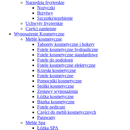
Narzędzia fryzjerskie
Nożyczki
Brzytwy
Szczotki/grzebienie
Uchwyty fryzjerskie
Części zamienne
Wyposażenie Kosmetyczne
Meble kosmetyczne
Taborety kosmetyczne i hokery
Fotele kosmetyczne hydrauliczne
Fotele kosmetyczne standardowe
Fotele do podologii
Fotele kosmetyczne elektryczne
Krzesła kosmetyczne
Fotele kosmetyczne
Pomocniki kosmetyczne
Stoliki kosmetyczne
Zestawy wyposażenia
Łóżka kosmetyczne
Biurka kosmetyczne
Fotele pedicure
Części do mebli kosmetycznych
Parawany
Meble Spa
Łóżka SPA