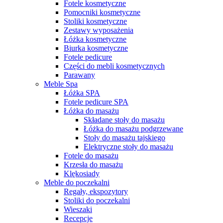
Fotele kosmetyczne
Pomocniki kosmetyczne
Stoliki kosmetyczne
Zestawy wyposażenia
Łóżka kosmetyczne
Biurka kosmetyczne
Fotele pedicure
Części do mebli kosmetycznych
Parawany
Meble Spa
Łóżka SPA
Fotele pedicure SPA
Łóżka do masażu
Składane stoły do masażu
Łóżka do masażu podgrzewane
Stoły do masażu tajskiego
Elektryczne stoły do masażu
Fotele do masażu
Krzesła do masażu
Klękosiady
Meble do poczekalni
Regały, ekspozytory
Stoliki do poczekalni
Wieszaki
Recepcje