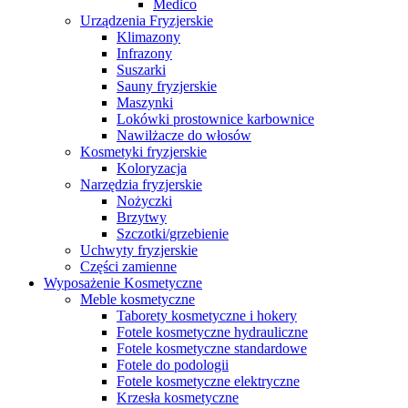
Medico
Urządzenia Fryzjerskie
Klimazony
Infrazony
Suszarki
Sauny fryzjerskie
Maszynki
Lokówki prostownice karbownice
Nawilżacze do włosów
Kosmetyki fryzjerskie
Koloryzacja
Narzędzia fryzjerskie
Nożyczki
Brzytwy
Szczotki/grzebienie
Uchwyty fryzjerskie
Części zamienne
Wyposażenie Kosmetyczne
Meble kosmetyczne
Taborety kosmetyczne i hokery
Fotele kosmetyczne hydrauliczne
Fotele kosmetyczne standardowe
Fotele do podologii
Fotele kosmetyczne elektryczne
Krzesła kosmetyczne