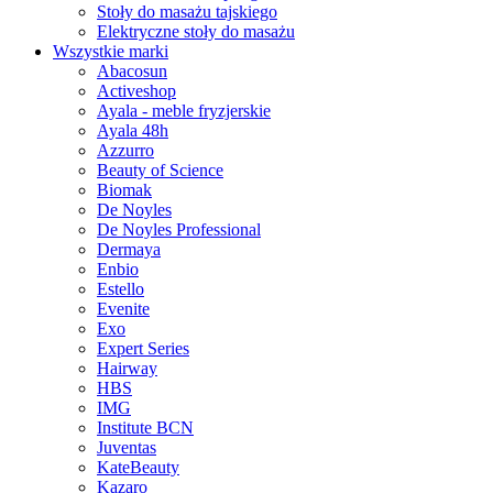
Stoły do masażu tajskiego
Elektryczne stoły do masażu
Wszystkie marki
Abacosun
Activeshop
Ayala - meble fryzjerskie
Ayala 48h
Azzurro
Beauty of Science
Biomak
De Noyles
De Noyles Professional
Dermaya
Enbio
Estello
Evenite
Exo
Expert Series
Hairway
HBS
IMG
Institute BCN
Juventas
KateBeauty
Kazaro