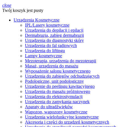
close
Twój koszyk jest pusty
Urządzenia Kosmetyczne
IPL/Lasery kosmetyczne
Urządzenia do depilacji i epilacji
Dermabrazja, zabieg dermabrazji
Urządzenia do diagnostyki skóry
Urządzenia do fal radiowych
Urządzenia do liftingu
Lampy kosmetyczne
Mezoterapia, urządzenia do mezoterapii
Masaż, urządzenia do masażu
Wyposażenie salonu kosmetycznego
Urządzenia do zabiegów odchudzających
Podologiczne, unit podologiczny
Urządzenie do peelingu kawitacyjnego
Urządzenia do masażu próżniowego
Urządzenia do elektrostymulacji
Urządzenia do zamykania naczynek
Aparaty do ultradźwięków
Wapozon, wapozony kosmetyczne
Urządzenia wielofunkcyjne kosmetyczne
Akcesoria i części do urządzeń kosmetycznych