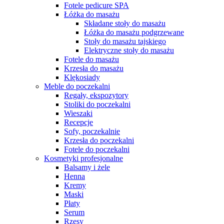
Fotele pedicure SPA
Łóżka do masażu
Składane stoły do masażu
Łóżka do masażu podgrzewane
Stoły do masażu tajskiego
Elektryczne stoły do masażu
Fotele do masażu
Krzesła do masażu
Klękosiady
Meble do poczekalni
Regały, ekspozytory
Stoliki do poczekalni
Wieszaki
Recepcje
Sofy, poczekalnie
Krzesła do poczekalni
Fotele do poczekalni
Kosmetyki profesjonalne
Balsamy i żele
Henna
Kremy
Maski
Płaty
Serum
Rzęsy