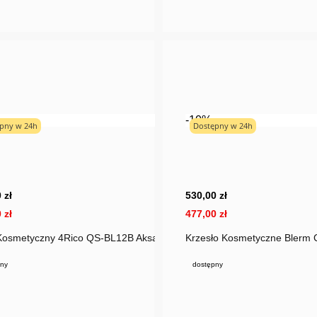
-10%
pny w 24h
Dostępny w 24h
Bestseller
 zł
530,00 zł
 zł
477,00 zł
 Kosmetyczny 4Rico QS-BL12B Aksamit Czarny
Krzesło Kosmetyczne Blerm C
ny
dostępny