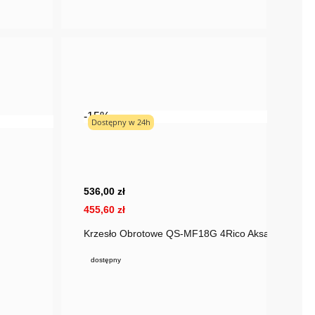
-15%
Dostępny w 24h
536,00 zł
455,60 zł
Krzesło Obrotowe QS-MF18G 4Rico Aksamit Różo
dostępny