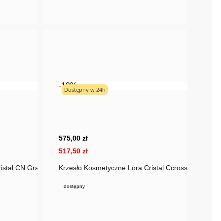
-10%
Dostępny w 24h
575,00 zł
517,50 zł
istal CN Grafitowy Welur
Krzesło Kosmetyczne Lora Cristal Ccross Grafitowy
dostępny