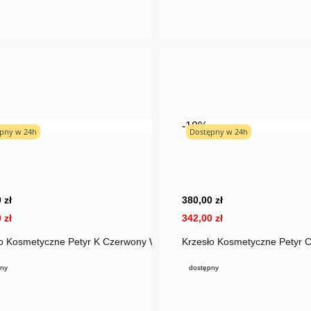
-10%
pny w 24h
Dostępny w 24h
 zł
380,00 zł
 zł
342,00 zł
Podstawa
o Kosmetyczne Petyr K Czerwony Welur Złota Podstawa
Krzesło Kosmetyczne Petyr 
ny
dostępny