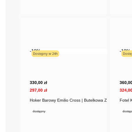
-10%
-10%
Dostępny w 24h
Dostę
330,00 zł
360,00
297,00 zł
324,00
Hoker Barowy Emilio Cross | Butelkowa Zieleń Welur
Fotel 
dostępny
dostęp