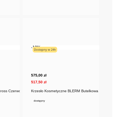
-10%
Dostępny w 24h
575,00 zł
517,50 zł
Cross Czerwony Welur
Krzesło Kosmetyczne BLERM Butelkowa Zieleń Zło
dostępny