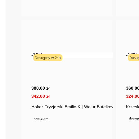
-10%
-10%
Dostępny w 24h
Dostę
380,00 zł
360,00
342,00 zł
324,00
Hoker Fryzjerski Emilio K | Welur Butelkowa Zieleń Zło
Krzesł
dostępny
dostęp