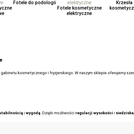
Fotele do podologii
Krzesła
yczne
Fotele kosmetyczne
kosmetycz
we
elektryczne
e
abinetu kosmetycznego i fryzjerskiego. W naszym sklepie oferujemy szer
stabilnością
i
wygodą
. Dzięki możliwości
regulacji wysokości
i
siedziska