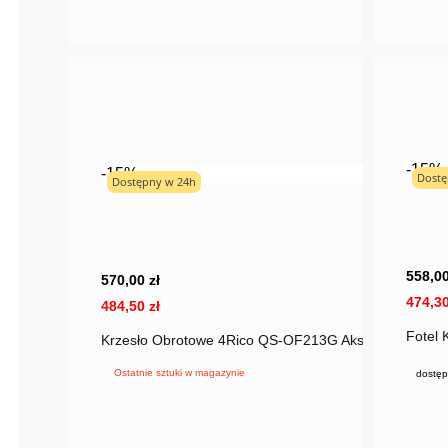
-15%
-15%
Dostę
Dostępny w 24h
558,00
570,00 zł
474,30
484,50 zł
Fotel
Krzesło Obrotowe 4Rico QS-OF213G Aksamit Różowe
Ostatnie sztuki w magazynie
dostęp