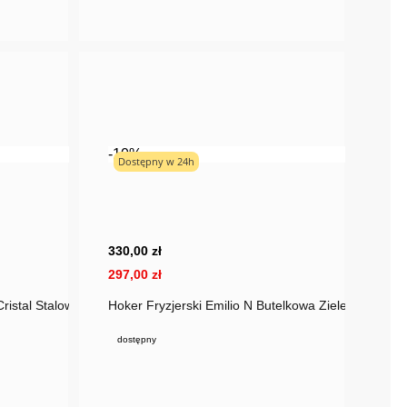
-10%
Dostępny w 24h
Bestseller
330,00 zł
297,00 zł
ristal Stalowy Welur
Hoker Fryzjerski Emilio N Butelkowa Zieleń Welur
dostępny