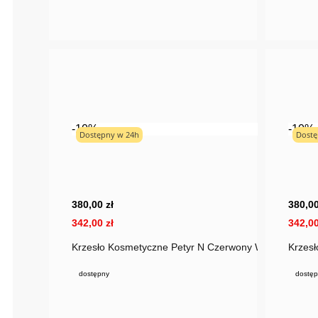
-10%
-10%
Dostępny w 24h
Dostę
380,00 zł
380,00
342,00 zł
342,00
Krzesło Kosmetyczne Petyr N Czerwony Welur Złota 
Krzesł
dostępny
dostęp