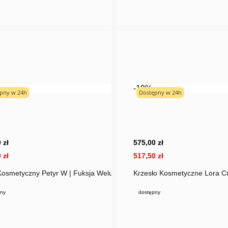
-10%
pny w 24h
Dostępny w 24h
 zł
575,00 zł
 zł
517,50 zł
Kosmetyczny Petyr W | Fuksja Welur
Krzesło Kosmetyczne Lora Cr
ny
dostępny