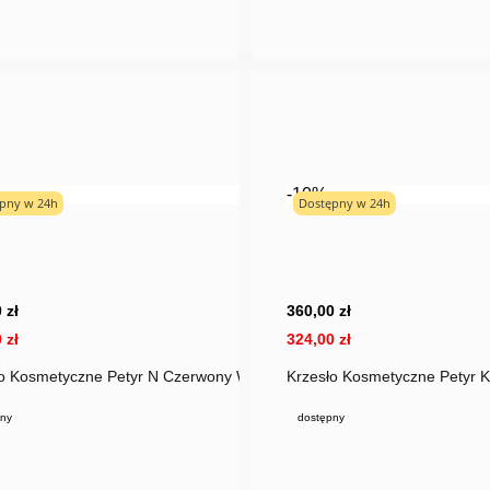
-10%
pny w 24h
Dostępny w 24h
 zł
360,00 zł
 zł
324,00 zł
ta
o Kosmetyczne Petyr N Czerwony Welur
Krzesło Kosmetyczne Petyr 
ny
dostępny