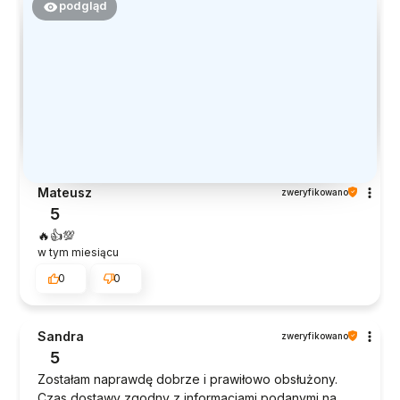
podgląd
Mateusz
zweryfikowano
5
🔥👍️💯
w tym miesiącu
0
0
Sandra
zweryfikowano
5
Zostałam naprawdę dobrze i prawiłowo obsłużony.
Czas dostawy zgodny z informacjami podanymi na