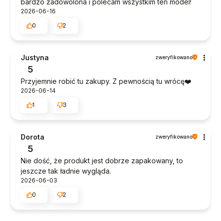
bardzo zadowolona i polecam wszystkim ten model!
2026-06-16
0
2
Justyna
zweryfikowano
5
Przyjemnie robić tu zakupy. Z pewnością tu wrócę❤️
2026-06-14
1
3
Dorota
zweryfikowano
5
Nie dość, że produkt jest dobrze zapakowany, to
jeszcze tak ładnie wygląda.
2026-06-03
0
2