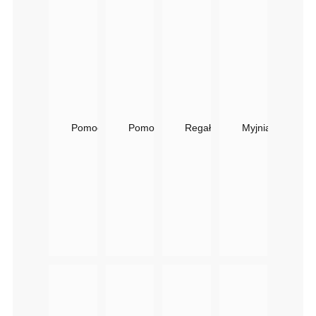
Pomocnik Fryzjerski ICON Deco Panda | Czarny
Pomocnik Fryzjerski Kubik Panda | Fornir
Regał KUBIK Szklany 170 Cm
Myjnia Fryzjersk