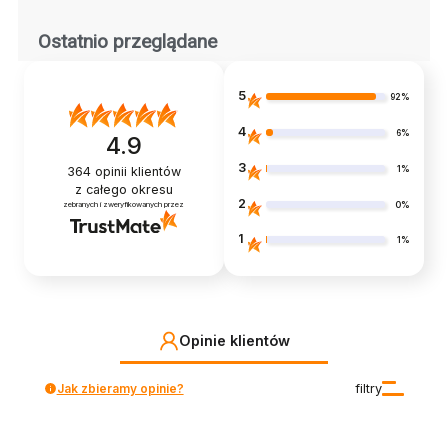
Ostatnio przeglądane
5
92%
4
6%
4.9
3
1%
364
opinii klientów
z całego okresu
2
0%
zebranych i zweryfikowanych przez
1
1%
Opinie klientów
Jak zbieramy opinie?
filtry