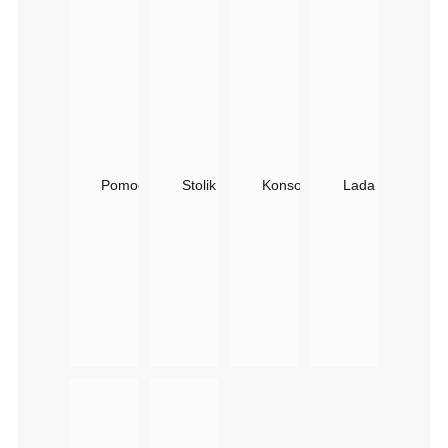
Pomocnik Fryzjerski Kubik Panda | Fornir Orzech
Stolik Kubik Panda Mały Do Poczekalni Z 
Konsoleta Fryzjerska Kubik 
Lada Recepcyjna