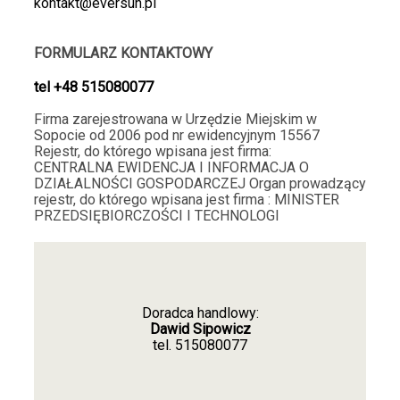
kontakt@eversun.pl
Wszystko na miejscu - Polecam🔥 Brak problemów z
dostępnością produtków 🛍️
2026-01-09
FORMULARZ KONTAKTOWY
1
3
tel
+48 515080077
Firma zarejestrowana w Urzędzie Miejskim w
Joanna
zweryfikowano
Sopocie od 2006 pod nr ewidencyjnym 15567
5
Rejestr, do którego wpisana jest firma:
CENTRALNA EWIDENCJA I INFORMACJA O
Żadnego przeciągania w czasie, idealnie. Prawidłowo
DZIAŁALNOŚCI GOSPODARCZEJ Organ prowadzący
zapakowana i dobrze zabezpieczona przesyłka,
rejestr, do którego wpisana jest firma : MINISTER
polecam❤️
PRZEDSIĘBIORCZOŚCI I TEC
HNOLOGI
2025-12-30
1
3
Artur
zweryfikowano
Doradca handlowy:
Dawid Sipowicz
5
tel.
515080077
Strona reaguje bardzo szybko :)
2025-12-10
3
3