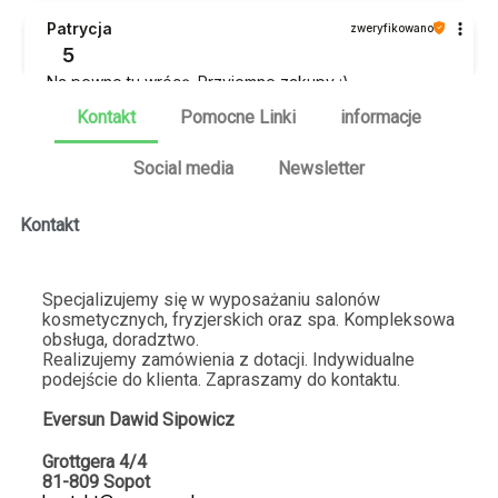
Patrycja
zweryfikowano
5
Na pewno tu wrócę. Przyjemne zakupy :)
2026-01-20
Kontakt
Pomocne Linki
informacje
1
4
Social media
Newsletter
Fabiola
zweryfikowano
Kontakt
5
Nie trzeba na nic czekać ⚡Sklep dba o swoją stronę
internetową. 💯Nigdy się na nich nie zawiodłem. Pełen
Specjalizujemy się w wyposażaniu salonów
asortyment dostępny od ręki :)
kosmetycznych, fryzjerskich oraz spa. Kompleksowa
2026-01-18
obsługa, doradztwo.
Realizujemy zamówienia z dotacji. Indywidualne
4
2
podejście do klienta. Zapraszamy do kontaktu.
Eversun Dawid Sipo
wicz
Krystian
zweryfikowano
5
Grottgera 4/4
81-809 Sopot
Błyskawiczne działanie strony! No strona przyjazna:)