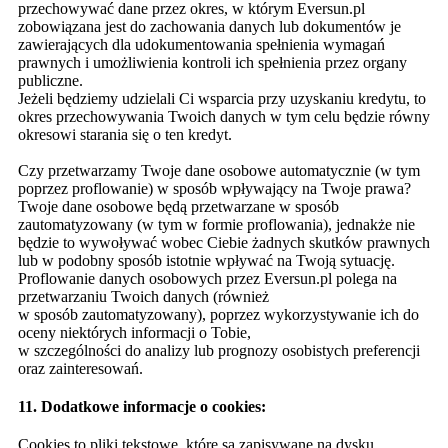
przechowywać dane przez okres, w którym Eversun.pl
zobowiązana jest do zachowania danych lub dokumentów je
zawierających dla udokumentowania spełnienia wymagań
prawnych i umożliwienia kontroli ich spełnienia przez organy
publiczne.
Jeżeli będziemy udzielali Ci wsparcia przy uzyskaniu kredytu, to
okres przechowywania Twoich danych w tym celu będzie równy
okresowi starania się o ten kredyt.
Czy przetwarzamy Twoje dane osobowe automatycznie (w tym
poprzez proflowanie) w sposób wpływający na Twoje prawa?
Twoje dane osobowe będą przetwarzane w sposób
zautomatyzowany (w tym w formie proflowania), jednakże nie
będzie to wywoływać wobec Ciebie żadnych skutków prawnych
lub w podobny sposób istotnie wpływać na Twoją sytuację.
Proflowanie danych osobowych przez Eversun.pl polega na
przetwarzaniu Twoich danych (również
w sposób zautomatyzowany), poprzez wykorzystywanie ich do
oceny niektórych informacji o Tobie,
w szczególności do analizy lub prognozy osobistych preferencji
oraz zainteresowań.
11. Dodatkowe informacje o cookies:
Cookies to pliki tekstowe, które są zapisywane na dysku