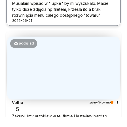
Musiałam wpisać w "lupke" by mi wyszukało. Macie
tylko duże zdjęcia np filetem, krzesła itd a brak
rozwinięcia menu całego dostępnego "towaru"
2026-06-21
podgląd
Volha
zweryfikowano
5
Zakupiliśmy autoklaw w tej firmie i jesteśmy bardzo
zadowoleni z zakupu. Dostawa była szybka, wszystko