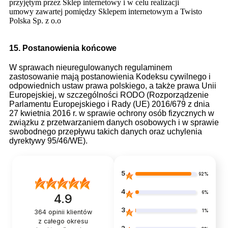
przyjętym przez Sklep internetowy i w celu realizacji
umowy zawartej pomiędzy Sklepem internetowym a Twisto
Polska Sp. z o.o
15. Postanowienia końcowe
W sprawach nieuregulowanych regulaminem
zastosowanie mają postanowienia Kodeksu cywilnego i
odpowiednich ustaw prawa polskiego, a także prawa Unii
Europejskiej, w szczególności RODO (Rozporządzenie
Parlamentu Europejskiego i Rady (UE) 2016/679 z dnia
27 kwietnia 2016 r. w sprawie ochrony osób fizycznych w
związku z przetwarzaniem danych osobowych i w sprawie
swobodnego przepływu takich danych oraz uchylenia
dyrektywy 95/46/WE).
5
92%
4
6%
4.9
3
1%
364
opinii klientów
z całego okresu