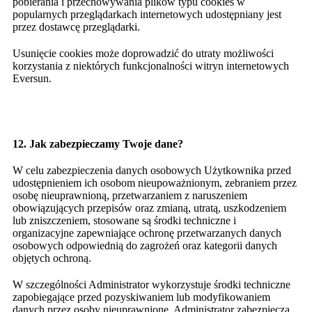
pobierania i przechowywania plików typu cookies w
popularnych przeglądarkach internetowych udostępniany jest
przez dostawcę przeglądarki.
Usunięcie cookies może doprowadzić do utraty możliwości
korzystania z niektórych funkcjonalności witryn internetowych
Eversun.
12. Jak zabezpieczamy Twoje dane?
W celu zabezpieczenia danych osobowych Użytkownika przed
udostępnieniem ich osobom nieupoważnionym, zebraniem przez
osobę nieuprawnioną, przetwarzaniem z naruszeniem
obowiązujących przepisów oraz zmianą, utratą, uszkodzeniem
lub zniszczeniem, stosowane są środki techniczne i
organizacyjne zapewniające ochronę przetwarzanych danych
osobowych odpowiednią do zagrożeń oraz kategorii danych
objętych ochroną.
W szczególności Administrator wykorzystuje środki techniczne
zapobiegające przed pozyskiwaniem lub modyfikowaniem
danych przez osoby nieuprawnione. Administrator zabezpiecza