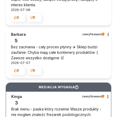
interes klienta.
2026-07-08
0
0
Barbara
zweryfikowano
5
Bez zacinania - cały proces płynny ✈️ Sklep budzi
zaufanie. Chyba mają całe kontenery produktów :)
Zawsze wszystko dostępne 🛒
2026-07-07
0
0
MEDIACJA WYGASŁA
?
Kinga
zweryfikowano
3
Brak menu - paska który rozwinie Wasze produkty -
nie mogłam znaleźć frezarek podologicznych.