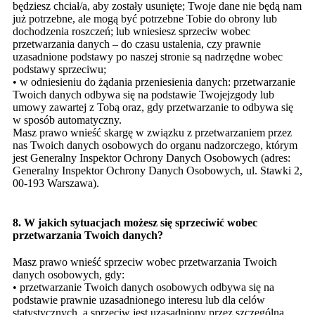
będziesz chciał/a, aby zostały usunięte; Twoje dane nie będą nam
już potrzebne, ale mogą być potrzebne Tobie do obrony lub
dochodzenia roszczeń; lub wniesiesz sprzeciw wobec
przetwarzania danych – do czasu ustalenia, czy prawnie
uzasadnione podstawy po naszej stronie są nadrzędne wobec
podstawy sprzeciwu;
• w odniesieniu do żądania przeniesienia danych: przetwarzanie
Twoich danych odbywa się na podstawie Twojejzgody lub
umowy zawartej z Tobą oraz, gdy przetwarzanie to odbywa się
w sposób automatyczny.
Masz prawo wnieść skargę w związku z przetwarzaniem przez
nas Twoich danych osobowych do organu nadzorczego, którym
jest Generalny Inspektor Ochrony Danych Osobowych (adres:
Generalny Inspektor Ochrony Danych Osobowych, ul. Stawki 2,
00-193 Warszawa).
8. W jakich sytuacjach możesz się sprzeciwić wobec
przetwarzania Twoich danych?
Masz prawo wnieść sprzeciw wobec przetwarzania Twoich
danych osobowych, gdy:
• przetwarzanie Twoich danych osobowych odbywa się na
podstawie prawnie uzasadnionego interesu lub dla celów
statystycznych, a sprzeciw jest uzasadniony przez szczególną