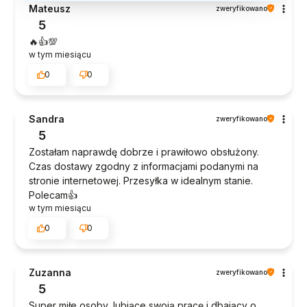
Mateusz
zweryfikowano
5
🔥👍️💯
w tym miesiącu
0
0
Sandra
zweryfikowano
5
Zostałam naprawdę dobrze i prawiłowo obsłużony.
Czas dostawy zgodny z informacjami podanymi na
stronie internetowej. Przesyłka w idealnym stanie.
Polecam👍️
w tym miesiącu
0
0
Zuzanna
zweryfikowano
5
Super miłe osoby, lubiące swoją pracę i dbający o