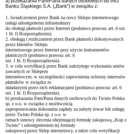
a) przekazania Pani/Pana danych osobowych do ING
Banku Śląskiego S.A. („
Bank
”) w związku z:
1. świadczeniem przez Bank na rzecz Sklepu internetowego
usługi udostępnienia infrastruktury
do obsługi płatności przez Internet (podstawa prawna: art. 6 ust.
1 lit. f) Rozporządzenia).
2. obsługą i rozliczaniem przez Bank płatności dokonywanych
przez klientów Sklepu
internetowego przez Internet przy użyciu instrumentów
płatniczych (podstawa prawna: art. 6
ust. 1 lit. f) Rozporządzenia).
3. w celu weryfikacji przez Bank należytego wykonania umów
zawartych ze Sklepem
internetowym, w szczególności zapewnienia ochrony interesów
płatników w związku ze
składanymi przez nich reklamacjami (podstawa prawna: art. 6
ust. 1 lit. f) Rozporządzenia).
b) przekazania Pani/Pana danych osobowych do Twisto Polska
sp. z o.o. w związku z możliwością
zaproponowania dokonania zapłaty za nabyty towar lub usługę
przez Twisto Polska sp. z o.o. w
ramach umowy zlecenia obejmującej formułę zakupową „Kup z
Twisto” i udostępnieniem tej formuły
zakupowej przez Sklep internetowy, a także celu weryfikacji