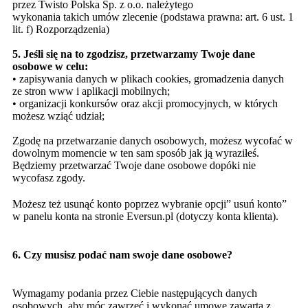
przez Twisto Polska Sp. z o.o. należytego
wykonania takich umów zlecenie (podstawa prawna: art. 6 ust. 1
lit. f) Rozporządzenia)
5.
Jeśli się na to zgodzisz, przetwarzamy Twoje dane
osobowe w celu:
• zapisywania danych w plikach cookies, gromadzenia danych
ze stron www i aplikacji mobilnych;
• organizacji konkursów oraz akcji promocyjnych, w których
możesz wziąć udział;
Zgodę na przetwarzanie danych osobowych, możesz wycofać w
dowolnym momencie w ten sam sposób jak ją wyraziłeś.
Będziemy przetwarzać Twoje dane osobowe dopóki nie
wycofasz zgody.
Możesz też usunąć konto poprzez wybranie opcji” usuń konto”
w panelu konta na stronie Eversun.pl (dotyczy konta klienta).
6.
Czy musisz podać nam swoje dane osobowe?
Wymagamy podania przez Ciebie następujących danych
osobowych, aby móc zawrzeć i wykonać umowę zawartą z