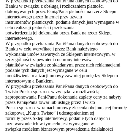
W przypadku przekazania Pani/Pana danych osobowych do
Banku w związku z obsługą i rozliczaniem płatności
dokonywanych przez Panią/Pana płatności na rzecz Sklepu
internetowego przez Internet przy użyciu
instrumentów płatniczych, podanie danych jest wymagane w
celu realizacji płatności i przekazania
potwierdzenia jej dokonania przez Bank na rzecz Sklepu
internetowego.
W przypadku przekazania Pani/Pana danych osobowych do
Banku w celu weryfikacji przez Bank należytego
wykonania umów zawartych ze Sklepem internetowym, w
szczególności zapewnienia ochrony interesów
płatników w związku ze składanymi przez nich reklamacjami
podanie tych danych jest wymagane w celu
umożliwienia realizacji umowy zawartej pomiędzy Sklepem
internetowym a Bankiem.
W przypadku przekazania Pani/Pana danych osobowych do
Twisto Polska sp. z o.o. w związku z możliwością
zaproponowania Pani/Panu dokonania zapłaty ceny za nabyty
przez Panią/Pana towar lub usługę przez Twisto
Polska sp. z o.o. w ramach umowy zlecenia obejmującej formułę
zakupową „Kup z Twisto” i udostępnieniem tej
formuły przez Sklep internetowy, podanie tych danych i
przetwarzanie ich w tym celu jest wymagane w
związku modelem biznesowym prowadzenia działalności