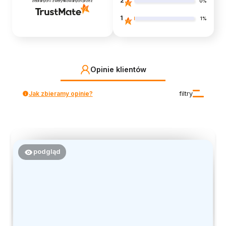
2
0%
zebranych i zweryfikowanych przez
1
1%
Opinie klientów
Jak zbieramy opinie?
filtry
podgląd