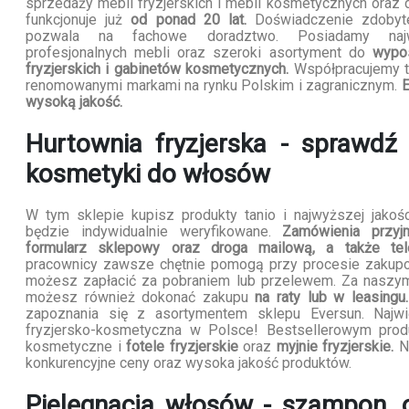
sprzedaży mebli fryzjerskich i mebli kosmetycznych oraz 
funkcjonuje już
od ponad 20 lat.
Doświadczenie zdobyt
pozwala na fachowe doradztwo. Posiadamy najw
profesjonalnych mebli oraz szeroki asortyment do
wypo
fryzjerskich i gabinetów kosmetycznych.
Współpracujemy t
renomowanymi markami na rynku Polskim i zagranicznym.
E
wysoką jakość.
Hurtownia fryzjerska - sprawdź 
kosmetyki do włosów
W tym sklepie kupisz produkty tanio i najwyższej jakoś
będzie indywidualnie weryfikowane.
Zamówienia przyj
formularz sklepowy oraz droga mailową, a także tele
pracownicy zawsze chętnie pomogą przy procesie zakup
możesz zapłacić za pobraniem lub przelewem. Za naszy
możesz również dokonać zakupu
na raty lub w leasingu.
zapoznania się z asortymentem sklepu Eversun. Najwi
fryzjersko-kosmetyczna w Polsce! Bestsellerowym prod
kosmetyczne i
fotele fryzjerskie
oraz
myjnie fryzjerskie.
Na
konkurencyjne ceny oraz wysoka jakość produktów.
Pielęgnacja włosów - szampon, 