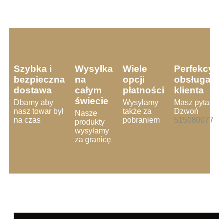
Szybka i
Wysyłka
Wiele
Perfekcyj
bezpieczna
na
opcji
obsługa
dostawa
całym
płatności
klienta
świecie
Dbamy aby
Wysyłamy
Masz pytani
nasz towar był
także za
Dzwoń
Nasze
na czas
pobraniem
515080077
produkty
wysyłamy
za granicę