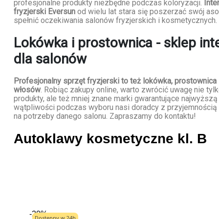
profesjonalne produkty niezbędne podczas koloryzacji.
Inte
fryzjerski Eversun
od wielu lat stara się poszerzać swój as
spełnić oczekiwania salonów fryzjerskich i kosmetycznych.
Lokówka i prostownica - sklep in
dla salonów
Profesjonalny sprzęt fryzjerski to też lokówka, prostownica
włosów
. Robiąc zakupy online, warto zwrócić uwagę nie tyl
produkty, ale też mniej znane marki gwarantujące najwyższą 
wątpliwości podczas wyboru nasi doradcy z przyjemnością 
na potrzeby danego salonu. Zapraszamy do kontaktu!
Autoklawy kosmetyczne kl. B
-20%
Dostępny w 24h