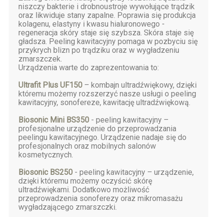
niszczy bakterie i drobnoustroje wywołujące trądzik
oraz likwiduje stany zapalne. Poprawia się produkcja
kolagenu, elastyny i kwasu hialuronowego -
regeneracja skóry staje się szybsza. Skóra staje się
gładsza. Peeling kawitacyjny pomaga w pozbyciu się
przykrych blizn po trądziku oraz w wygładzeniu
zmarszczek.
Urządzenia warte do zaprezentowania to:
Ultrafit Plus UF150
– kombajn ultradźwiękowy, dzięki
któremu możemy rozszerzyć nasze usługi o peeling
kawitacyjny, sonofereze, kawitację ultradźwiękową.
Biosonic Mini BS350
- peeling kawitacyjny –
profesjonalne urządzenie do przeprowadzania
peelingu kawitacyjnego. Urządzenie nadaje się do
profesjonalnych oraz mobilnych salonów
kosmetycznych.
Biosonic BS250
- peeling kawitacyjny – urządzenie,
dzięki któremu możemy oczyścić skórę
ultradźwiękami. Dodatkowo możliwość
przeprowadzenia sonoferezy oraz mikromasażu
wygładzającego zmarszczki.