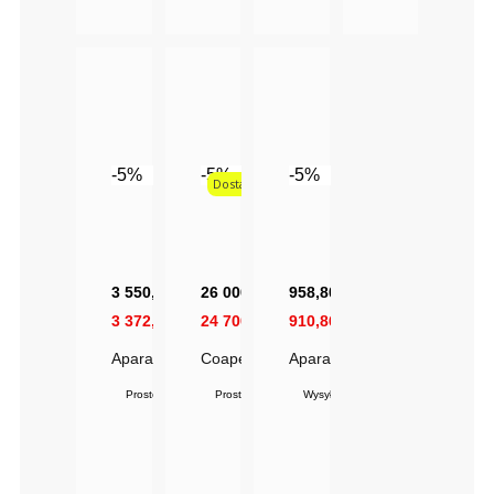
-5%
-5%
-5%
Dostawa 1gr
3 550,05 zł
26 000,00 zł
958,80 zł
3 372,55 zł
24 700,00 zł
910,86 zł
Aparat Kosmetyczny Multi Tower 4w1 | Mikrodermabra
Coapeel 3000 Mikrodermabrazja | Peeling
Aparat Do Peelingu Kawitacy
Prosto od producenta
Prosto od producenta
Wysyłka w 24 do 72 h