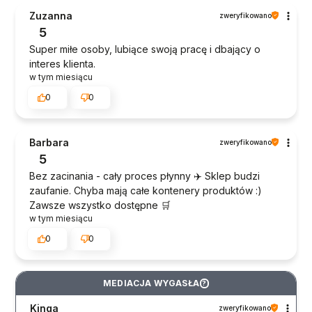
Zuzanna
zweryfikowano
5
Super miłe osoby, lubiące swoją pracę i dbający o
interes klienta.
w tym miesiącu
0
0
Barbara
zweryfikowano
5
Bez zacinania - cały proces płynny ✈️ Sklep budzi
zaufanie. Chyba mają całe kontenery produktów :)
Zawsze wszystko dostępne 🛒
w tym miesiącu
0
0
MEDIACJA WYGASŁA
?
Kinga
zweryfikowano