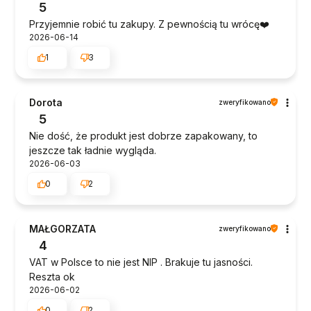
5
Przyjemnie robić tu zakupy. Z pewnością tu wrócę❤️
2026-06-14
1
3
Dorota
zweryfikowano
5
Nie dość, że produkt jest dobrze zapakowany, to
jeszcze tak ładnie wygląda.
2026-06-03
0
2
MAŁGORZATA
zweryfikowano
4
VAT w Polsce to nie jest NIP . Brakuje tu jasności.
Reszta ok
2026-06-02
0
2