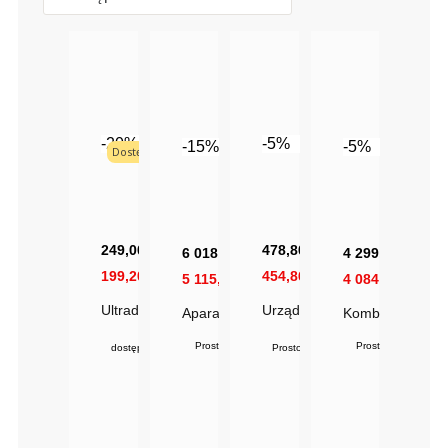
-20%
-5%
-15%
-5%
Dostępny w 24h
249,00 zł
478,80 zł
6 018,00 zł
4 299,99 zł
199,20 zł
454,86 zł
5 115,30 zł
4 084,99 zł
Ultradźwięki 2500 Expert Series Biało-Czarne
Urządzenie Kawitacyjne 800
Aparat Do Peelingu Wodorowego HIG
Kombajn Kosmety
Prosto od producenta
Prosto od producen
dostępny
Prosto od producenta