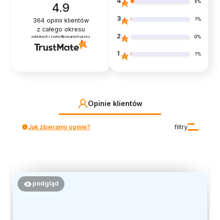
4
6%
4.9
3
1%
364
opinii klientów
z całego okresu
2
0%
zebranych i zweryfikowanych przez
1
1%
Opinie klientów
Jak zbieramy opinie?
filtry
podgląd