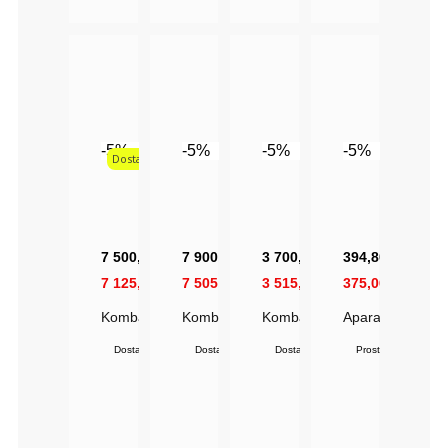
-5%
-5%
-5%
-5%
Dostawa 1gr
7 500,00 zł
7 900,00 zł
3 700,00 zł
394,80 zł
7 125,00 zł
7 505,00 zł
3 515,00 zł
375,06 zł
Kombajn Kosmetyczny Aqua 6W1
Kombajn Kosmetyczny Hydro Facelift | 
Kombajn Kosmetyczny 8W1 | M
Aparat Do Peeli
Dostawa ok. 7 dni
Dostawa w 48 godzin !
Dostawa ok. 7 dni
Prosto od producen