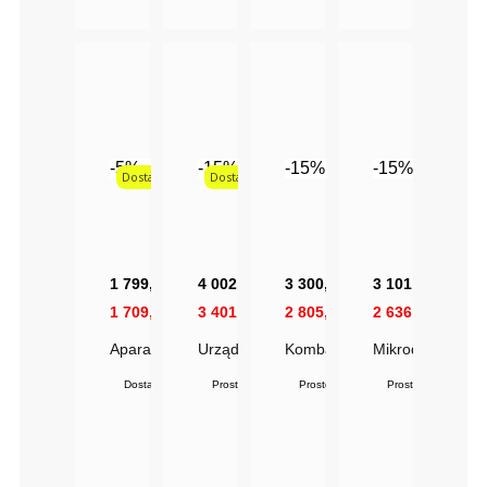
-5%
-15%
-15%
-15%
Dostawa 1gr
Dostawa 1gr
1 799,99 zł
4 002,00 zł
3 300,50 zł
3 101,55 zł
1 709,99 zł
3 401,70 zł
2 805,43 zł
2 636,32 zł
Aparat Kosmetyczny 3w1 | Mikrodermabrazja + Kawita
Urządzenie Do Presoterapii UTECH 826 
Kombajn Kosmetyczny F330 | 
Mikrodermabrazj
Dostawa ok. 7 dni
Prosto od producenta
Prosto od producenta
Prosto od producen