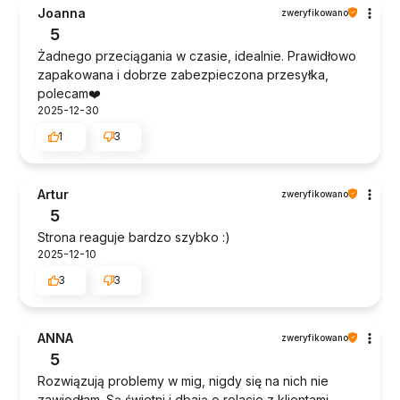
Joanna
zweryfikowano
5
Żadnego przeciągania w czasie, idealnie. Prawidłowo
zapakowana i dobrze zabezpieczona przesyłka,
polecam❤️
2025-12-30
1
3
Artur
zweryfikowano
5
Strona reaguje bardzo szybko :)
2025-12-10
3
3
ANNA
zweryfikowano
5
Rozwiązują problemy w mig, nigdy się na nich nie
zawiodłam. Są świetni i dbają o relacje z klientami.