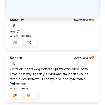
Mateusz
zweryfikowano
5
🔥👍️💯
w tym miesiącu
0
0
Sandra
zweryfikowano
5
Zostałam naprawdę dobrze i prawiłowo obsłużony.
Czas dostawy zgodny z informacjami podanymi na
stronie internetowej. Przesyłka w idealnym stanie.
Polecam👍️
w tym miesiącu
0
0