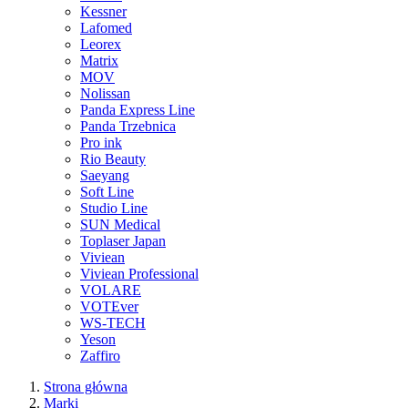
Kessner
Lafomed
Leorex
Matrix
MOV
Nolissan
Panda Express Line
Panda Trzebnica
Pro ink
Rio Beauty
Saeyang
Soft Line
Studio Line
SUN Medical
Toplaser Japan
Viviean
Viviean Professional
VOLARE
VOTEver
WS-TECH
Yeson
Zaffiro
Strona główna
Marki