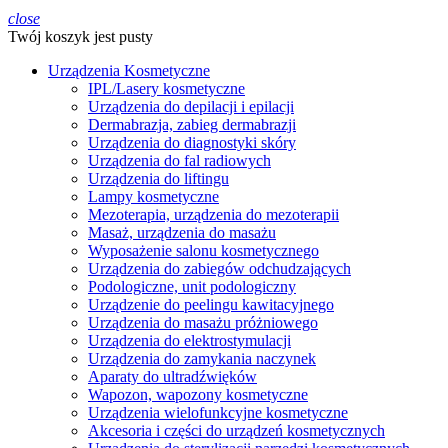
close
Twój koszyk jest pusty
Urządzenia Kosmetyczne
IPL/Lasery kosmetyczne
Urządzenia do depilacji i epilacji
Dermabrazja, zabieg dermabrazji
Urządzenia do diagnostyki skóry
Urządzenia do fal radiowych
Urządzenia do liftingu
Lampy kosmetyczne
Mezoterapia, urządzenia do mezoterapii
Masaż, urządzenia do masażu
Wyposażenie salonu kosmetycznego
Urządzenia do zabiegów odchudzających
Podologiczne, unit podologiczny
Urządzenie do peelingu kawitacyjnego
Urządzenia do masażu próżniowego
Urządzenia do elektrostymulacji
Urządzenia do zamykania naczynek
Aparaty do ultradźwięków
Wapozon, wapozony kosmetyczne
Urządzenia wielofunkcyjne kosmetyczne
Akcesoria i części do urządzeń kosmetycznych