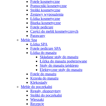
Fotele kosmetyczne
Pomocniki kosmetyczne
Stoliki kosmetyczne
Zestawy wyposażenia
Łóżka kosmetyczne
Biurka kosmetyczne
Fotele pedicure
Części do mebli kosmetycznych
Parawany
Meble Spa
Łóżka SPA
Fotele pedicure SPA
Łóżka do masażu
Składane stoły do masażu
Łóżka do masażu podgrzewane
Stoły do masażu tajskiego
Elektryczne stoły do masażu
Fotele do masażu
Krzesła do masażu
Klękosiady
Meble do poczekalni
Regały, ekspozytory
Stoliki do poczekalni
Wieszaki
Recepcje