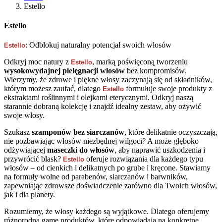
Estello
Estello
: Odblokuj naturalny potencjał swoich włosów
Estello
Odkryj moc natury z
, marką poświęconą tworzeniu
Estello
wysokowydajnej pielęgnacji włosów
bez kompromisów.
Wierzymy, że zdrowe i piękne włosy zaczynają się od składników,
którym możesz zaufać, dlatego
formułuje swoje produkty z
Estello
ekstraktami roślinnymi i olejkami eterycznymi. Odkryj naszą
starannie dobraną kolekcję i znajdź idealny zestaw, aby ożywić
swoje włosy.
Szukasz
szamponów bez siarczanów
, które delikatnie oczyszczają,
nie pozbawiając włosów niezbędnej wilgoci? A może głęboko
odżywiającej
maseczki do włosów
, aby naprawić uszkodzenia i
przywrócić blask?
oferuje rozwiązania dla każdego typu
Estello
włosów – od cienkich i delikatnych po grube i kręcone. Stawiamy
na formuły wolne od parabenów, siarczanów i barwników,
zapewniając zdrowsze doświadczenie zarówno dla Twoich włosów,
jak i dla planety.
Rozumiemy, że włosy każdego są wyjątkowe. Dlatego oferujemy
różnorodną gamę produktów, które odpowiadają na konkretne