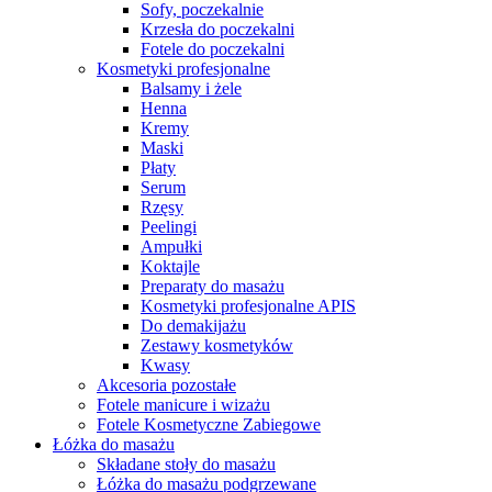
Sofy, poczekalnie
Krzesła do poczekalni
Fotele do poczekalni
Kosmetyki profesjonalne
Balsamy i żele
Henna
Kremy
Maski
Płaty
Serum
Rzęsy
Peelingi
Ampułki
Koktajle
Preparaty do masażu
Kosmetyki profesjonalne APIS
Do demakijażu
Zestawy kosmetyków
Kwasy
Akcesoria pozostałe
Fotele manicure i wizażu
Fotele Kosmetyczne Zabiegowe
Łóżka do masażu
Składane stoły do masażu
Łóżka do masażu podgrzewane