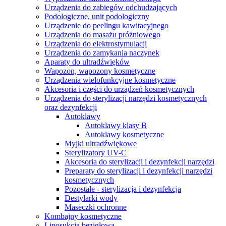
Urządzenia do zabiegów odchudzających
Podologiczne, unit podologiczny
Urządzenie do peelingu kawitacyjnego
Urządzenia do masażu próżniowego
Urządzenia do elektrostymulacji
Urządzenia do zamykania naczynek
Aparaty do ultradźwięków
Wapozon, wapozony kosmetyczne
Urządzenia wielofunkcyjne kosmetyczne
Akcesoria i części do urządzeń kosmetycznych
Urządzenia do sterylizacji narzędzi kosmetycznych
oraz dezynfekcji
Autoklawy
Autoklawy klasy B
Autoklawy kosmetyczne
Myjki ultradźwiękowe
Sterylizatory UV-C
Akcesoria do sterylizacji i dezynfekcji narzędzi
Preparaty do sterylizacji i dezynfekcji narzędzi
kosmetycznych
Pozostałe - sterylizacja i dezynfekcja
Destylarki wody
Maseczki ochronne
Kombajny kosmetyczne
Liposukcja bezigłowa