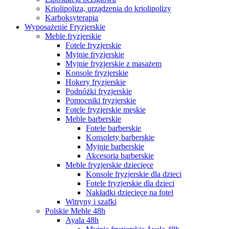
Kriolipoliza, urządzenia do kriolipolizy
Karboksyterapia
Wyposażenie Fryzjerskie
Meble fryzjerskie
Fotele fryzjerskie
Myjnie fryzjerskie
Myjnie fryzjerskie z masażem
Konsole fryzjerskie
Hokery fryzjerskie
Podnóżki fryzjerskie
Pomocniki fryzjerskie
Fotele fryzjerskie męskie
Meble barberskie
Fotele barberskie
Konsolety barberskie
Myjnie barberskie
Akcesoria barberskie
Meble fryzjerskie dziecięce
Konsole fryzjerskie dla dzieci
Fotele fryzjerskie dla dzieci
Nakładki dziecięce na fotel
Witryny i szafki
Polskie Meble 48h
Ayala 48h