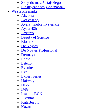
Stoły do masażu tajskiego
Elektryczne stoły do masażu
Wszystkie marki
Abacosun
Activeshop
Ayala - meble fryzjerskie
Ayala 48h
Azzurro
Beauty of Science
Biomak
De Noyles
De Noyles Professional
Dermaya
Enbio
Estello
Evenite
Exo
Expert Series
Hairway
HBS
IMG
Institute BCN
Juventas
KateBeauty
Kazaro