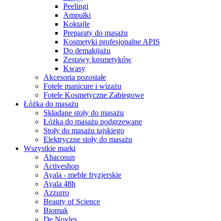
Peelingi
Ampułki
Koktajle
Preparaty do masażu
Kosmetyki profesjonalne APIS
Do demakijażu
Zestawy kosmetyków
Kwasy
Akcesoria pozostałe
Fotele manicure i wizażu
Fotele Kosmetyczne Zabiegowe
Łóżka do masażu
Składane stoły do masażu
Łóżka do masażu podgrzewane
Stoły do masażu tajskiego
Elektryczne stoły do masażu
Wszystkie marki
Abacosun
Activeshop
Ayala - meble fryzjerskie
Ayala 48h
Azzurro
Beauty of Science
Biomak
De Noyles