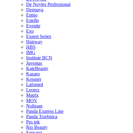
De Noyles Professional
Dermaya
Enbio
Estello
Evenite
Exo
Expert Series
Hairway
HBS
IMG
Institute BCN
Juventas
KateBeauty
Kazaro
Kessner
Lafomed
Leorex
Matrix
MOV
Nolissan
Panda Express Line
Panda Trzebnica
Pro ink
Rio Beauty
Saeyang