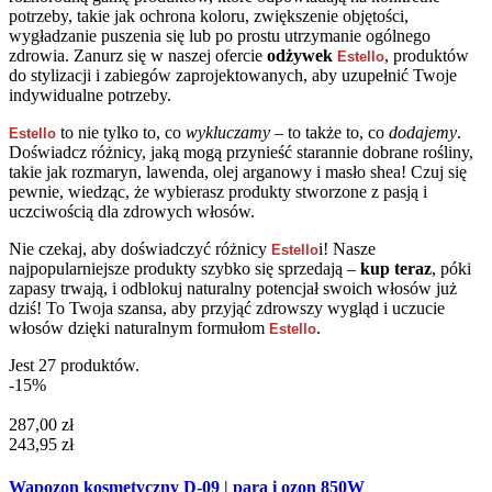
potrzeby, takie jak ochrona koloru, zwiększenie objętości,
wygładzanie puszenia się lub po prostu utrzymanie ogólnego
zdrowia. Zanurz się w naszej ofercie
odżywek
, produktów
Estello
do stylizacji i zabiegów zaprojektowanych, aby uzupełnić Twoje
indywidualne potrzeby.
to nie tylko to, co
wykluczamy
– to także to, co
dodajemy
.
Estello
Doświadcz różnicy, jaką mogą przynieść starannie dobrane rośliny,
takie jak rozmaryn, lawenda, olej arganowy i masło shea! Czuj się
pewnie, wiedząc, że wybierasz produkty stworzone z pasją i
uczciwością dla zdrowych włosów.
Nie czekaj, aby doświadczyć różnicy
i! Nasze
Estello
najpopularniejsze produkty szybko się sprzedają –
kup teraz
, póki
zapasy trwają, i odblokuj naturalny potencjał swoich włosów już
dziś! To Twoja szansa, aby przyjąć zdrowszy wygląd i uczucie
włosów dzięki naturalnym formułom
.
Estello
Jest 27 produktów.
-15%
287,00 zł
243,95 zł
Wapozon kosmetyczny D-09 | para i ozon 850W