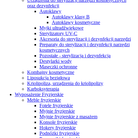
Urządzenia do sterylizacji narzędzi kosmetycznych
oraz dezynfekcji
Autoklawy
Autoklawy klasy B
Autoklawy kosmetyczne
Myjki ultradźwiękowe
Sterylizatory UV-C
Akcesoria do sterylizacji i dezynfekcji narzędzi
Preparaty do sterylizacji i dezynfekcji narzędzi
kosmetycznych
Pozostałe - sterylizacja i dezynfekcja
Destylarki wody
Maseczki ochronne
Kombajny kosmetyczne
Liposukcja bezigłowa
Kriolipoliza, urządzenia do kriolipolizy
Karboksyterapia
Wyposażenie Fryzjerskie
Meble fryzjerskie
Fotele fryzjerskie
Myjnie fryzjerskie
Myjnie fryzjerskie z masażem
Konsole fryzjerskie
Hokery fryzjerskie
Podnóżki fryzjerskie