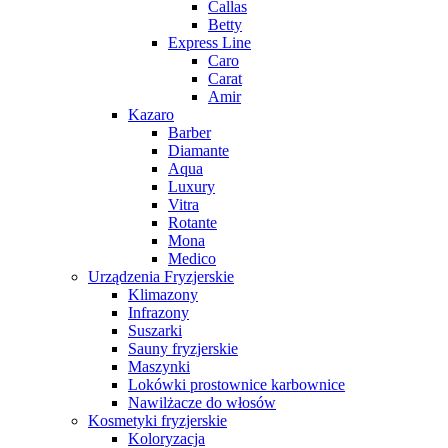
Callas
Betty
Express Line
Caro
Carat
Amir
Kazaro
Barber
Diamante
Aqua
Luxury
Vitra
Rotante
Mona
Medico
Urządzenia Fryzjerskie
Klimazony
Infrazony
Suszarki
Sauny fryzjerskie
Maszynki
Lokówki prostownice karbownice
Nawilżacze do włosów
Kosmetyki fryzjerskie
Koloryzacja