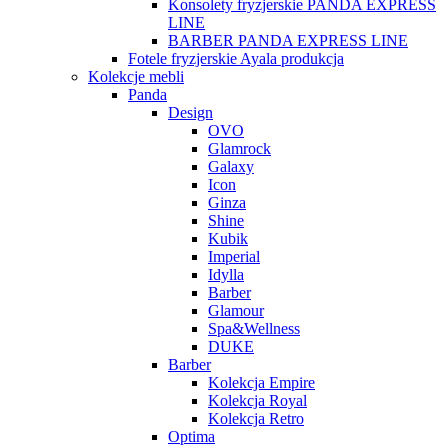
Konsolety fryzjerskie PANDA EXPRESS
LINE
BARBER PANDA EXPRESS LINE
Fotele fryzjerskie Ayala produkcja
Kolekcje mebli
Panda
Design
OVO
Glamrock
Galaxy
Icon
Ginza
Shine
Kubik
Imperial
Idylla
Barber
Glamour
Spa&Wellness
DUKE
Barber
Kolekcja Empire
Kolekcja Royal
Kolekcja Retro
Optima