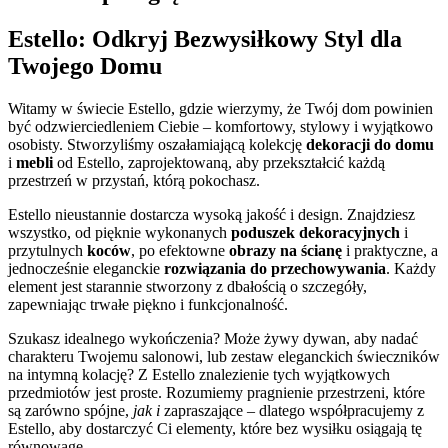
Estello: Odkryj Bezwysiłkowy Styl dla
Twojego Domu
Witamy w świecie Estello, gdzie wierzymy, że Twój dom powinien
być odzwierciedleniem Ciebie – komfortowy, stylowy i wyjątkowo
osobisty. Stworzyliśmy oszałamiającą kolekcję
dekoracji do domu
i
mebli
od Estello, zaprojektowaną, aby przekształcić każdą
przestrzeń w przystań, którą pokochasz.
Estello nieustannie dostarcza wysoką jakość i design. Znajdziesz
wszystko, od pięknie wykonanych
poduszek dekoracyjnych
i
przytulnych
koców
, po efektowne
obrazy na ścianę
i praktyczne, a
jednocześnie eleganckie
rozwiązania do przechowywania
. Każdy
element jest starannie stworzony z dbałością o szczegóły,
zapewniając trwałe piękno i funkcjonalność.
Szukasz idealnego wykończenia? Może żywy dywan, aby nadać
charakteru Twojemu salonowi, lub zestaw eleganckich świeczników
na intymną kolację? Z Estello znalezienie tych wyjątkowych
przedmiotów jest proste. Rozumiemy pragnienie przestrzeni, które
są zarówno spójne,
jak i
zapraszające – dlatego współpracujemy z
Estello, aby dostarczyć Ci elementy, które bez wysiłku osiągają tę
równowagę.