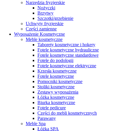
Narzędzia fryzjerskie
Nożyczki
Brzytwy
Szczotki/grzebienie
Uchwyty fryzjerskie
Części zamienne
Wyposażenie Kosmetyczne
Meble kosmetyczne
Taborety kosmetyczne i hokery
Fotele kosmetyczne hydrauliczne
Fotele kosmetyczne standardowe
Fotele do podologii
Fotele kosmetyczne elektryczne
Krzesła kosmetyczne
Fotele kosmetyczne
Pomocniki kosmetyczne
Stoliki kosmetyczne
Zestawy wyposażenia
Łóżka kosmetyczne
Biurka kosmetyczne
Fotele pedicure
Części do mebli kosmetycznych
Parawany
Meble Spa
Łóżka SPA