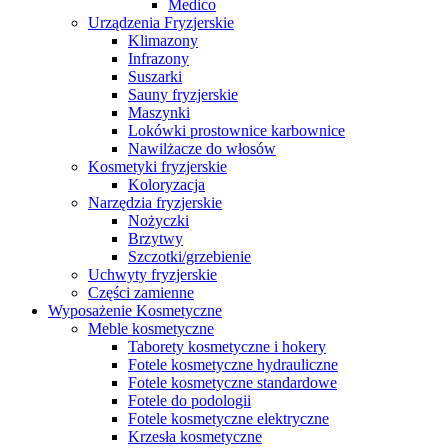
Medico
Urządzenia Fryzjerskie
Klimazony
Infrazony
Suszarki
Sauny fryzjerskie
Maszynki
Lokówki prostownice karbownice
Nawilżacze do włosów
Kosmetyki fryzjerskie
Koloryzacja
Narzędzia fryzjerskie
Nożyczki
Brzytwy
Szczotki/grzebienie
Uchwyty fryzjerskie
Części zamienne
Wyposażenie Kosmetyczne
Meble kosmetyczne
Taborety kosmetyczne i hokery
Fotele kosmetyczne hydrauliczne
Fotele kosmetyczne standardowe
Fotele do podologii
Fotele kosmetyczne elektryczne
Krzesła kosmetyczne