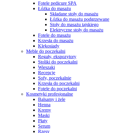
Fotele pedicure SPA
Łóżka do masażu
Składane stoły do masażu
Łóżka do masażu podgrzewane
Stoły do masażu tajskiego
Elektryczne stoły do masażu
Fotele do masażu
Krzesła do masażu
Klękosiady
Meble do poczekalni
Regały, ekspozytory
Stoliki do poczekalni
Wieszaki
Recepcje
Sofy, poczekalnie
Krzesła do poczekalni
Fotele do poczekalni
Kosmetyki profesjonalne
Balsamy i żele
Henna
Kremy
Maski
Płaty
Serum
Rzęsy