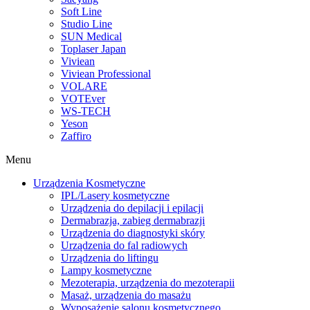
Soft Line
Studio Line
SUN Medical
Toplaser Japan
Viviean
Viviean Professional
VOLARE
VOTEver
WS-TECH
Yeson
Zaffiro
Menu
Urządzenia Kosmetyczne
IPL/Lasery kosmetyczne
Urządzenia do depilacji i epilacji
Dermabrazja, zabieg dermabrazji
Urządzenia do diagnostyki skóry
Urządzenia do fal radiowych
Urządzenia do liftingu
Lampy kosmetyczne
Mezoterapia, urządzenia do mezoterapii
Masaż, urządzenia do masażu
Wyposażenie salonu kosmetycznego