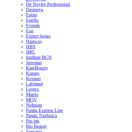
De Noyles Professional
Dermaya
Enbio
Estello
Evenite
Exo
Expert Series
Hairway
HBS
IMG
Institute BCN
Juventas
KateBeauty
Kazaro
Kessner
Lafomed
Leorex
Matrix
MOV
Nolissan
Panda Express Line
Panda Trzebnica
Pro ink
Rio Beauty
Saeyang