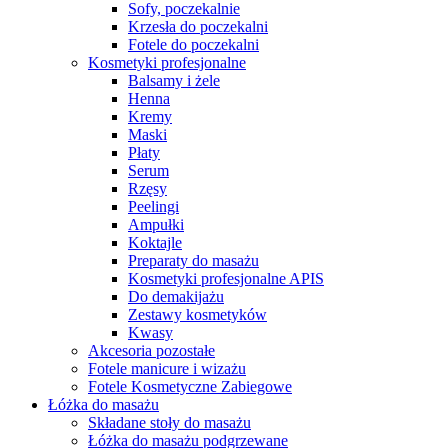
Sofy, poczekalnie
Krzesła do poczekalni
Fotele do poczekalni
Kosmetyki profesjonalne
Balsamy i żele
Henna
Kremy
Maski
Płaty
Serum
Rzęsy
Peelingi
Ampułki
Koktajle
Preparaty do masażu
Kosmetyki profesjonalne APIS
Do demakijażu
Zestawy kosmetyków
Kwasy
Akcesoria pozostałe
Fotele manicure i wizażu
Fotele Kosmetyczne Zabiegowe
Łóżka do masażu
Składane stoły do masażu
Łóżka do masażu podgrzewane