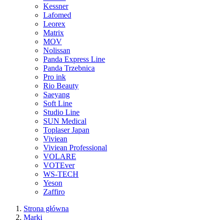
Kessner
Lafomed
Leorex
Matrix
MOV
Nolissan
Panda Express Line
Panda Trzebnica
Pro ink
Rio Beauty
Saeyang
Soft Line
Studio Line
SUN Medical
Toplaser Japan
Viviean
Viviean Professional
VOLARE
VOTEver
WS-TECH
Yeson
Zaffiro
Strona główna
Marki