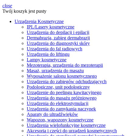
close
Twój koszyk jest pusty
Urządzenia Kosmetyczne
IPL/Lasery kosmetyczne
Urządzenia do depilacji i epilacji
Dermabrazja, zabieg dermabrazji
Urządzenia do diagnostyki skóry
Urządzenia do fal radiowych
Urządzenia do liftingu
Lampy kosmetyczne
Mezoterapia, urządzenia do mezoterapii
Masaż, urządzenia do masażu
Wyposażenie salonu kosmetycznego
Urządzenia do zabiegów odchudzających
Podologiczne, unit podologiczny
Urządzenie do peelingu kawitacyjnego
Urządzenia do masażu próżniowego
Urządzenia do elektrostymulacji
Urządzenia do zamykania naczynek
Aparaty do ultradźwięków
Wapozon, wapozony kosmetyczne
Urządzenia wielofunkcyjne kosmetyczne
Akcesoria i części do urządzeń kosmetycznych