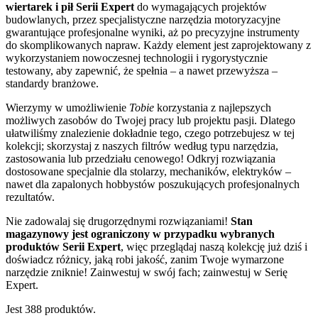
wiertarek i pił Serii Expert
do wymagających projektów
budowlanych, przez specjalistyczne narzędzia motoryzacyjne
gwarantujące profesjonalne wyniki, aż po precyzyjne instrumenty
do skomplikowanych napraw. Każdy element jest zaprojektowany z
wykorzystaniem nowoczesnej technologii i rygorystycznie
testowany, aby zapewnić, że spełnia – a nawet przewyższa –
standardy branżowe.
Wierzymy w umożliwienie
Tobie
korzystania z najlepszych
możliwych zasobów do Twojej pracy lub projektu pasji. Dlatego
ułatwiliśmy znalezienie dokładnie tego, czego potrzebujesz w tej
kolekcji; skorzystaj z naszych filtrów według typu narzędzia,
zastosowania lub przedziału cenowego! Odkryj rozwiązania
dostosowane specjalnie dla stolarzy, mechaników, elektryków –
nawet dla zapalonych hobbystów poszukujących profesjonalnych
rezultatów.
Nie zadowalaj się drugorzędnymi rozwiązaniami!
Stan
magazynowy jest ograniczony w przypadku wybranych
produktów Serii Expert
, więc przeglądaj naszą kolekcję już dziś i
doświadcz różnicy, jaką robi jakość, zanim Twoje wymarzone
narzędzie zniknie! Zainwestuj w swój fach; zainwestuj w Serię
Expert.
Jest 388 produktów.