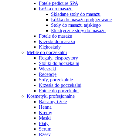
Fotele pedicure SPA
Łóżka do masażu
Składane stoły do masażu
Łóżka do masażu podgrzewane
Stoły do masażu tajskiego
Elektryczne stoły do masażu
Fotele do masażu
Krzesła do masażu
Klękosiady
Meble do poczekalni
Regały, ekspozytory
Stoliki do poczekalni
Wieszaki
Recepcje
Sofy, poczekalnie
Krzesła do poczekalni
Fotele do poczekalni
Kosmetyki profesjonalne
Balsamy i żele
Henna
Kremy
Maski
Płaty
Serum
Rzęsy