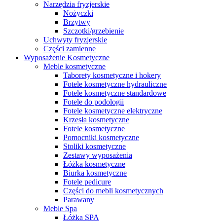
Narzędzia fryzjerskie
Nożyczki
Brzytwy
Szczotki/grzebienie
Uchwyty fryzjerskie
Części zamienne
Wyposażenie Kosmetyczne
Meble kosmetyczne
Taborety kosmetyczne i hokery
Fotele kosmetyczne hydrauliczne
Fotele kosmetyczne standardowe
Fotele do podologii
Fotele kosmetyczne elektryczne
Krzesła kosmetyczne
Fotele kosmetyczne
Pomocniki kosmetyczne
Stoliki kosmetyczne
Zestawy wyposażenia
Łóżka kosmetyczne
Biurka kosmetyczne
Fotele pedicure
Części do mebli kosmetycznych
Parawany
Meble Spa
Łóżka SPA