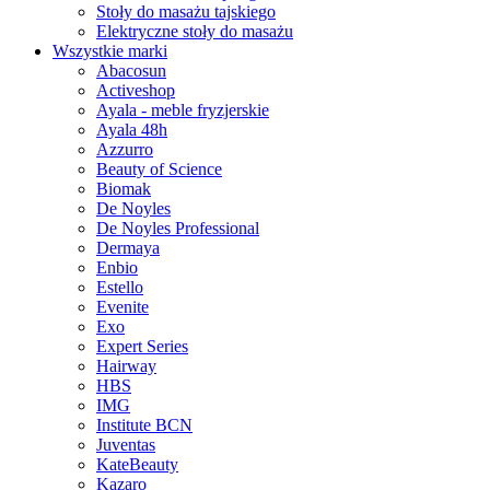
Stoły do masażu tajskiego
Elektryczne stoły do masażu
Wszystkie marki
Abacosun
Activeshop
Ayala - meble fryzjerskie
Ayala 48h
Azzurro
Beauty of Science
Biomak
De Noyles
De Noyles Professional
Dermaya
Enbio
Estello
Evenite
Exo
Expert Series
Hairway
HBS
IMG
Institute BCN
Juventas
KateBeauty
Kazaro