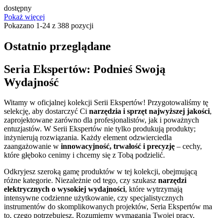
dostępny
Pokaż więcej
Pokazano 1-24 z 388 pozycji
Ostatnio przeglądane
Seria Ekspertów: Podnieś Swoją
Wydajność
Witamy w oficjalnej kolekcji Serii Ekspertów! Przygotowaliśmy tę
selekcję, aby dostarczyć Ci
narzędzia i sprzęt najwyższej jakości
,
zaprojektowane zarówno dla profesjonalistów, jak i poważnych
entuzjastów. W Serii Ekspertów nie tylko produkują produkty;
inżynierują rozwiązania. Każdy element odzwierciedla
zaangażowanie w
innowacyjność, trwałość i precyzję
– cechy,
które głęboko cenimy i chcemy się z Tobą podzielić.
Odkryjesz szeroką gamę produktów w tej kolekcji, obejmującą
różne kategorie. Niezależnie od tego, czy szukasz
narzędzi
elektrycznych o wysokiej wydajności
, które wytrzymają
intensywne codzienne użytkowanie, czy specjalistycznych
instrumentów do skomplikowanych projektów, Seria Ekspertów ma
to, czego potrzebujesz. Rozumiemy wymagania Twojej pracy,