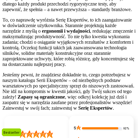
dlatego każdy produkt przechodzi rygorystyczne testy, aby
zapewnić, że spełnia – a nawet przewyższa – standardy branżowe.
To, co naprawdę wyróżnia Serię Ekspertów, to ich zaangażowanie
w doświadczenie użytkownika. Starannie projektują każde
narzędzie z myślą o
ergonomii i wydajności
, redukując zmęczenie i
maksymalizując produktywność. To nie tylko kwestia wykonania
zadania; chodzi o osiąganie wyjątkowych rezultatów z komfortem i
kontrolą. Oczekuj funkcji takich jak zaawansowana technologia
silników, solidne materiały konstrukcyjne oraz starannie
zaprojektowane uchwyty, które robią różnicę, gdy koncentrujesz się
na dostarczaniu najlepszej pracy.
Jesteśmy pewni, że znajdziesz dokładnie to, czego potrzebujesz w
naszym katalogu Serii Ekspertów – od niezbędnych podstaw
warsztatowych po specjalistyczny sprzęt do niszowych zastosowań.
Nie idź na kompromis w kwestii jakości, gdy Twój sukces od tego
zależy!
Zapasy są ograniczone
, więc odkryj kolekcję już dziś i
zaopatrz się w narzędzia zaufane przez profesjonalistów wszędzie!
Zainwestuj w swój fach; zainwestuj w
Serię Ekspertów
.
5
92%
Bestseller
Bestseller
Bestseller
Bestseller
Bestseller
Bestseller
Bestseller