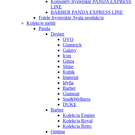
Konsolety fryzjerskie PANDA EXPRESS
LINE
BARBER PANDA EXPRESS LINE
Fotele fryzjerskie Ayala produkcja
Kolekcje mebli
Panda
Design
OVO
Glamrock
Galaxy
Icon
Ginza
Shine
Kubik
Imperial
Idylla
Barber
Glamour
Spa&Wellness
DUKE
Barber
Kolekcja Empire
Kolekcja Royal
Kolekcja Retro
Optima