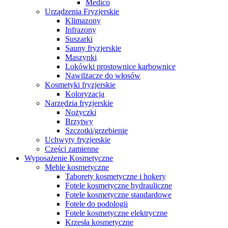
Medico
Urządzenia Fryzjerskie
Klimazony
Infrazony
Suszarki
Sauny fryzjerskie
Maszynki
Lokówki prostownice karbownice
Nawilżacze do włosów
Kosmetyki fryzjerskie
Koloryzacja
Narzędzia fryzjerskie
Nożyczki
Brzytwy
Szczotki/grzebienie
Uchwyty fryzjerskie
Części zamienne
Wyposażenie Kosmetyczne
Meble kosmetyczne
Taborety kosmetyczne i hokery
Fotele kosmetyczne hydrauliczne
Fotele kosmetyczne standardowe
Fotele do podologii
Fotele kosmetyczne elektryczne
Krzesła kosmetyczne