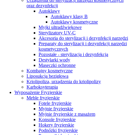
Urządzenia do sterylizacji narzędzi kosmetycznych
oraz dezynfekcji
Autoklawy
Autoklawy klasy B
Autoklawy kosmetyczne
Myjki ultradźwiękowe
Sterylizatory UV-C
Akcesoria do sterylizacji i dezynfekcji narzędzi
Preparaty do sterylizacji i dezynfekcji narzędzi
kosmetycznych
Pozostałe - sterylizacja i dezynfekcja
Destylarki wody
Maseczki ochronne
Kombajny kosmetyczne
Liposukcja bezigłowa
Kriolipoliza, urządzenia do kriolipolizy
Karboksyterapia
Wyposażenie Fryzjerskie
Meble fryzjerskie
Fotele fryzjerskie
Myjnie fryzjerskie
Myjnie fryzjerskie z masażem
Konsole fryzjerskie
Hokery fryzjerskie
Podnóżki fryzjerskie