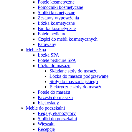
Fotele kosmetyczne
Pomocniki kosmetyczne
Stoliki kosmetyczne
Zestawy wyposażenia
Łóżka kosmetyczne
Biurka kosmetyczne
Fotele pedicure
Części do mebli kosmetycznych
Parawany
Meble Spa
Łóżka SPA
Fotele pedicure SPA
Łóżka do masażu
Składane stoły do masażu
Łóżka do masażu podgrzewane
Stoły do masażu tajskiego
Elektryczne stoły do masażu
Fotele do masażu
Krzesła do masażu
Klękosiady
Meble do poczekalni
Regały, ekspozytory
Stoliki do poczekalni
Wieszaki
Recepcje