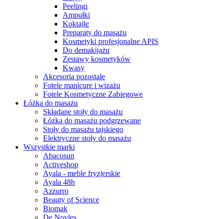
Peelingi
Ampułki
Koktajle
Preparaty do masażu
Kosmetyki profesjonalne APIS
Do demakijażu
Zestawy kosmetyków
Kwasy
Akcesoria pozostałe
Fotele manicure i wizażu
Fotele Kosmetyczne Zabiegowe
Łóżka do masażu
Składane stoły do masażu
Łóżka do masażu podgrzewane
Stoły do masażu tajskiego
Elektryczne stoły do masażu
Wszystkie marki
Abacosun
Activeshop
Ayala - meble fryzjerskie
Ayala 48h
Azzurro
Beauty of Science
Biomak
De Noyles