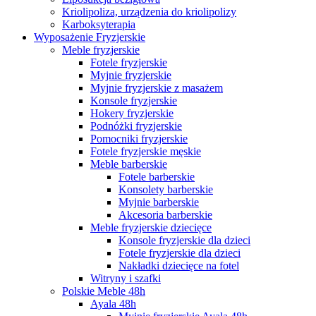
Kriolipoliza, urządzenia do kriolipolizy
Karboksyterapia
Wyposażenie Fryzjerskie
Meble fryzjerskie
Fotele fryzjerskie
Myjnie fryzjerskie
Myjnie fryzjerskie z masażem
Konsole fryzjerskie
Hokery fryzjerskie
Podnóżki fryzjerskie
Pomocniki fryzjerskie
Fotele fryzjerskie męskie
Meble barberskie
Fotele barberskie
Konsolety barberskie
Myjnie barberskie
Akcesoria barberskie
Meble fryzjerskie dziecięce
Konsole fryzjerskie dla dzieci
Fotele fryzjerskie dla dzieci
Nakładki dziecięce na fotel
Witryny i szafki
Polskie Meble 48h
Ayala 48h