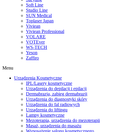
Soft Line
Studio Line
SUN Medical
Toplaser Japan
Viviean
Viviean Professional
VOLARE
VOTEver
WS-TECH
Yeson
Zaffiro
Menu
Urządzenia Kosmetyczne
IPL/Lasery kosmetyczne
Urządzenia do depilacji i epilacji
Dermabrazja, zabieg dermabrazji
Urządzenia do diagnostyki skóry
Urządzenia do fal radiowych
Urządzenia do liftingu
Lampy kosmetyczne
Mezoterapia, urządzenia do mezoterapii
Masaż, urządzenia do masażu
Wyposażenie salonu kosmetycznego