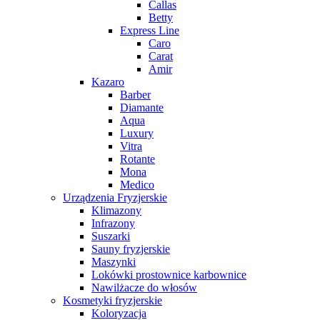
Callas
Betty
Express Line
Caro
Carat
Amir
Kazaro
Barber
Diamante
Aqua
Luxury
Vitra
Rotante
Mona
Medico
Urządzenia Fryzjerskie
Klimazony
Infrazony
Suszarki
Sauny fryzjerskie
Maszynki
Lokówki prostownice karbownice
Nawilżacze do włosów
Kosmetyki fryzjerskie
Koloryzacja