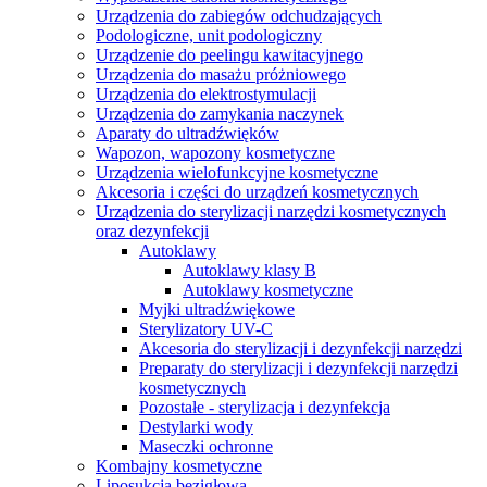
Urządzenia do zabiegów odchudzających
Podologiczne, unit podologiczny
Urządzenie do peelingu kawitacyjnego
Urządzenia do masażu próżniowego
Urządzenia do elektrostymulacji
Urządzenia do zamykania naczynek
Aparaty do ultradźwięków
Wapozon, wapozony kosmetyczne
Urządzenia wielofunkcyjne kosmetyczne
Akcesoria i części do urządzeń kosmetycznych
Urządzenia do sterylizacji narzędzi kosmetycznych
oraz dezynfekcji
Autoklawy
Autoklawy klasy B
Autoklawy kosmetyczne
Myjki ultradźwiękowe
Sterylizatory UV-C
Akcesoria do sterylizacji i dezynfekcji narzędzi
Preparaty do sterylizacji i dezynfekcji narzędzi
kosmetycznych
Pozostałe - sterylizacja i dezynfekcja
Destylarki wody
Maseczki ochronne
Kombajny kosmetyczne
Liposukcja bezigłowa