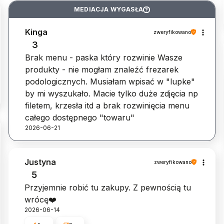
MEDIACJA WYGASŁA
?
Kinga
zweryfikowano
3
Brak menu - paska który rozwinie Wasze
produkty - nie mogłam znaleźć frezarek
podologicznych. Musiałam wpisać w "lupke"
by mi wyszukało. Macie tylko duże zdjęcia np
filetem, krzesła itd a brak rozwinięcia menu
całego dostępnego "towaru"
2026-06-21
Justyna
zweryfikowano
5
Przyjemnie robić tu zakupy. Z pewnością tu
wrócę❤️
2026-06-14