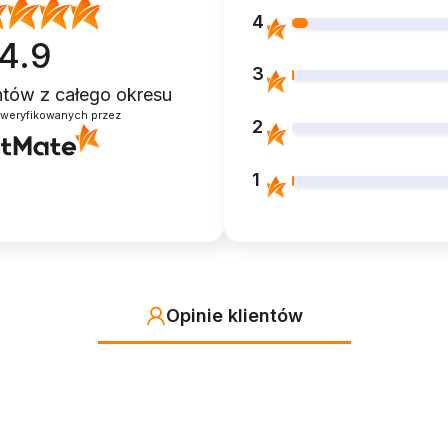
4
4.9
3
entów
z całego okresu
zweryfikowanych przez
2
1
Opinie klientów