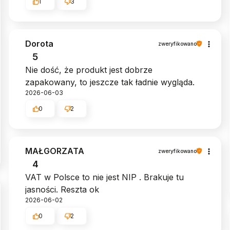
1
3
Dorota
zweryfikowano
5
Nie dość, że produkt jest dobrze
zapakowany, to jeszcze tak ładnie wygląda.
2026-06-03
0
2
MAŁGORZATA
zweryfikowano
4
VAT w Polsce to nie jest NIP . Brakuje tu
jasności. Reszta ok
2026-06-02
0
2