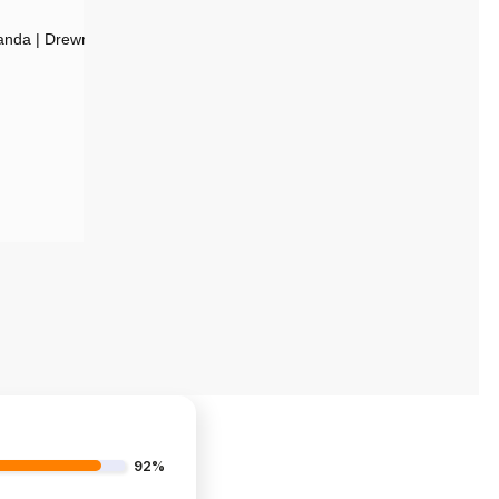
Panda | Drewniano-Chromoniklowy
92%