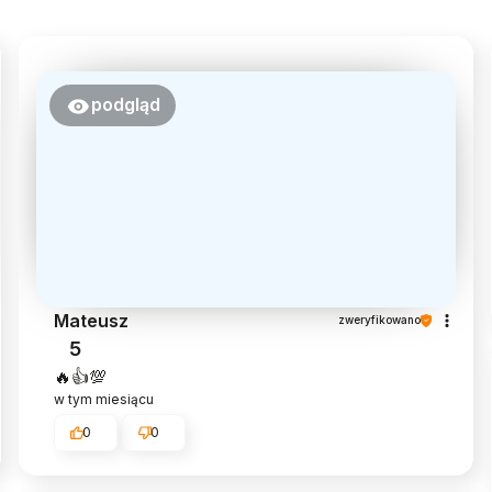
podgląd
Mateusz
zweryfikowano
5
🔥👍️💯
w tym miesiącu
0
0