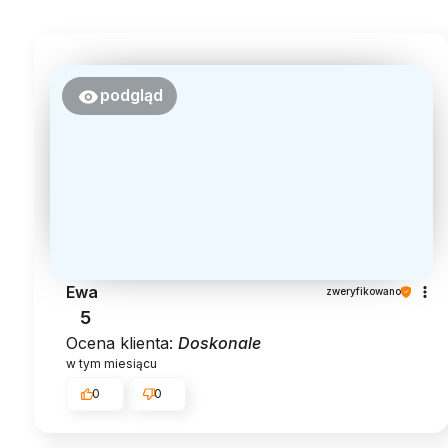
podgląd
Ewa
zweryfikowano
5
Ocena klienta:
Doskonale
w tym miesiącu
0
0