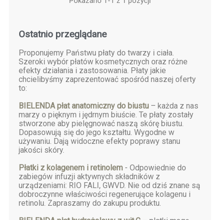
Pokazano 1-1 z 1 pozycji
Ostatnio przeglądane
Proponujemy Państwu płaty do twarzy i ciała.
Szeroki wybór płatów kosmetycznych oraz różne
efekty działania i zastosowania. Płaty jakie
chcielibyśmy zaprezentować spośród naszej oferty
to:
BIELENDA płat anatomiczny do biustu
– każda z nas
marzy o pięknym i jędrnym biuście. Te płaty zostały
stworzone aby pielęgnować naszą skórę biustu.
Dopasowują się do jego kształtu. Wygodne w
używaniu. Dają widoczne efekty poprawy stanu
jakości skóry.
Płatki z kolagenem i retinolem
- Odpowiednie do
zabiegów infuzji aktywnych składników z
urządzeniami: RIO FALI, GWVD. Nie od dziś znane są
dobroczynne właściwości regenerujące kolagenu i
retinolu. Zapraszamy do zakupu produktu.