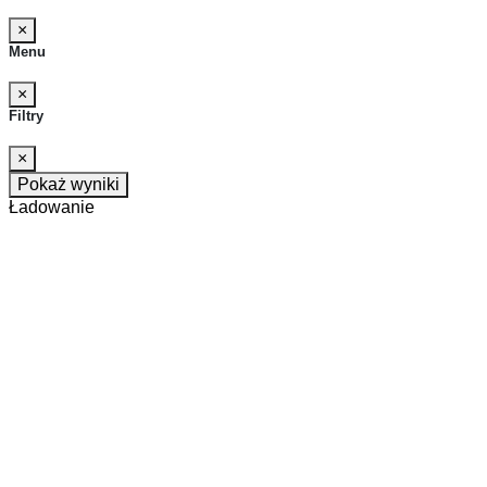
ANNA
zweryfikowano
5
×
Menu
Rozwiązują problemy w mig, nigdy się na nich nie
zawiodłam. Są świetni i dbają o relacje z klientami.
×
2025-12-10
Filtry
3
3
×
Pokaż wyniki
Ładowanie
Pokaż kolejne