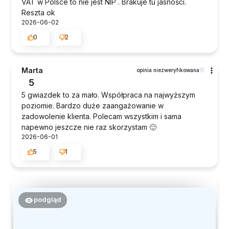
VAT w Polsce to nie jest NIP . Brakuje tu jasności.
Reszta ok
2026-06-02
0
2
Marta
opinia niezweryfikowana
5
5 gwiazdek to za mało. Współpraca na najwyższym
poziomie. Bardzo duże zaangażowanie w
zadowolenie klienta. Polecam wszystkim i sama
napewno jeszcze nie raz skorzystam 🙂
2026-06-01
5
1
podgląd