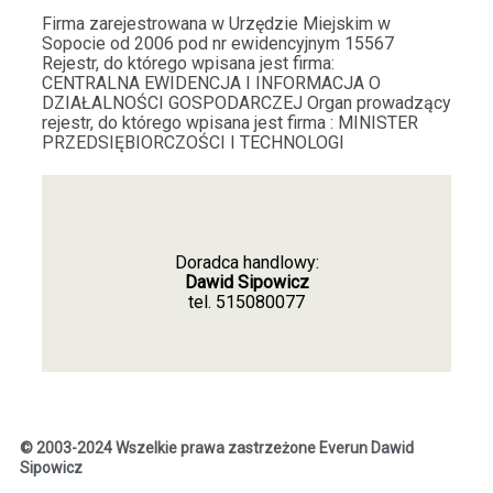
Firma zarejestrowana w Urzędzie Miejskim w
1
3
Sopocie od 2006 pod nr ewidencyjnym 15567
Rejestr, do którego wpisana jest firma:
CENTRALNA EWIDENCJA I INFORMACJA O
Joanna
zweryfikowano
DZIAŁALNOŚCI GOSPODARCZEJ Organ prowadzący
5
rejestr, do którego wpisana jest firma : MINISTER
PRZEDSIĘBIORCZOŚCI I TEC
HNOLOGI
Żadnego przeciągania w czasie, idealnie. Prawidłowo
zapakowana i dobrze zabezpieczona przesyłka,
polecam❤️
2025-12-30
1
3
Doradca handlowy:
Dawid Sipowicz
tel.
515080077
Artur
zweryfikowano
5
Strona reaguje bardzo szybko :)
2025-12-10
3
3
© 2003-2024 Wszelkie prawa zastrzeżone Everun Dawid
Sipowicz