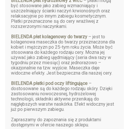
BIELENDA płat hydrożelowy z wit.C
– płatki mogą
być stosowane jako zabieg wzmacniający i
uszczelniający ścianki naczyń krwionośnych oraz
relaksacyjnie po innym zabiegu kosmetycznym.
Płatki przeznaczone są do cery wrażliwej z
rozszerzonymi naczynkami.
BIELENDA płat kolagenowy do twarzy
– jest to
kolagenowa maseczka do twarzy przeznaczona dla
kobiet i mężczyzn po 25-tym roku życia. Może być
stosowana do każdego rodzaju cery. Mozna jej
używać jako zabieg ujędrniający (seria dwa razy w
tygodniu przez miesiąc) oraz jednorazowo –
okazjonalnie na tzw. wyjście. Maseczka daje
widoczne efekty. Jest bezpieczna dla naszej cery.
BIELENDA płatki pod oczy liftingujące
–
dostosowane są do każdego rodzaju skóry. Dzięki
zastosowaniu nowoczesnej, hydrożelowej
technologii, składniki aktywne przenikają do
najgłębszych warstw naskórka. Efekt widoczny jest
już po pierwszym zabiegu.
Zapraszamy do zapoznania się z produktami
dostępnymi w ofercie naszego sklepu.