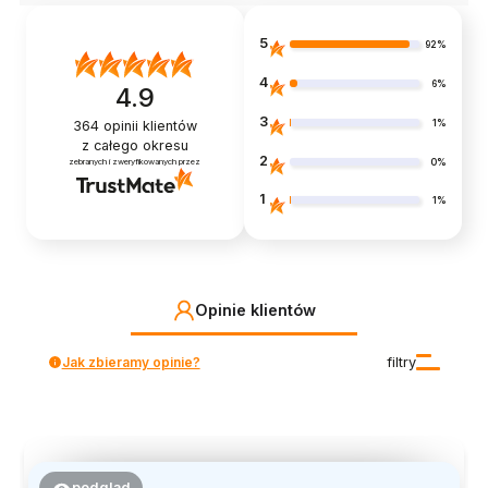
5
92%
4
6%
4.9
3
1%
364
opinii klientów
z całego okresu
2
0%
zebranych i zweryfikowanych przez
1
1%
Opinie klientów
Jak zbieramy opinie?
filtry
podgląd