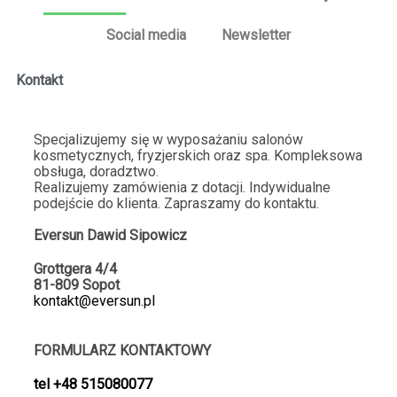
Na pewno tu wrócę. Przyjemne zakupy :)
2026-01-20
Social media
Newsletter
1
4
Kontakt
Fabiola
zweryfikowano
5
Specjalizujemy się w wyposażaniu salonów
kosmetycznych, fryzjerskich oraz spa. Kompleksowa
Nie trzeba na nic czekać ⚡Sklep dba o swoją stronę
obsługa, doradztwo.
internetową. 💯Nigdy się na nich nie zawiodłem. Pełen
Realizujemy zamówienia z dotacji. Indywidualne
asortyment dostępny od ręki :)
podejście do klienta. Zapraszamy do kontaktu.
2026-01-18
Eversun Dawid Sipo
wicz
4
2
Grottgera 4/4
81-809 Sopot
Krystian
zweryfikowano
kontakt@eversun.pl
5
Błyskawiczne działanie strony! No strona przyjazna:)
FORMULARZ KONTAKTOWY
Wszystko na miejscu - Polecam🔥 Brak problemów z
dostępnością produtków 🛍️
tel
+48 515080077
2026-01-09