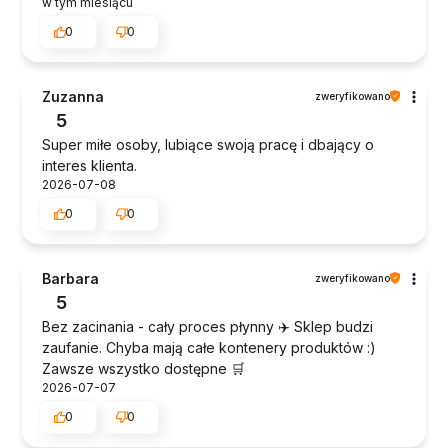
w tym miesiącu
0
0
Zuzanna
zweryfikowano
5
Super miłe osoby, lubiące swoją pracę i dbający o
interes klienta.
2026-07-08
0
0
Barbara
zweryfikowano
5
Bez zacinania - cały proces płynny ✈️ Sklep budzi
zaufanie. Chyba mają całe kontenery produktów :)
Zawsze wszystko dostępne 🛒
2026-07-07
0
0