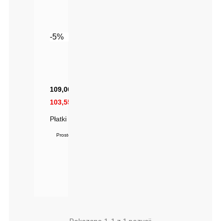
-5%
109,00 zł
103,55 zł
Płatki Z Kolagenem I Retinolem
Prosto od producenta