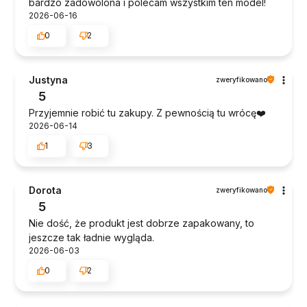
bardzo zadowolona i polecam wszystkim ten model!
2026-06-16
0
2
Justyna
zweryfikowano
5
Przyjemnie robić tu zakupy. Z pewnością tu wrócę❤️
2026-06-14
1
3
Dorota
zweryfikowano
5
Nie dość, że produkt jest dobrze zapakowany, to
jeszcze tak ładnie wygląda.
2026-06-03
0
2