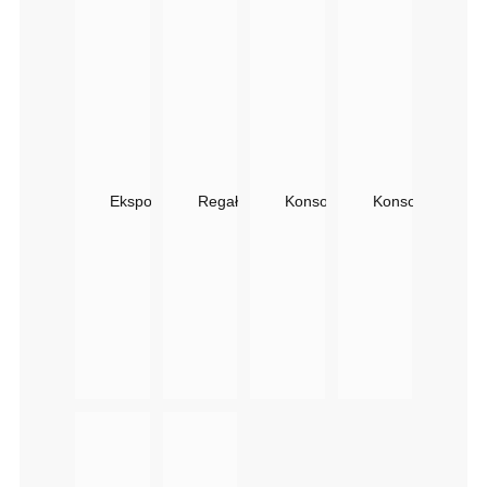
Ekspozytor Fryzjerski SHINE Panda | Szklane Półki
Regał Na Kosmetyki Shine Panda | Płyta A
Konsoleta Fryzjerska Shine
Konsoleta Fryzj