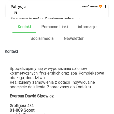
Patrycja
zweryfikowano
5
Na pewno tu wrócę. Przyjemne zakupy :)
2026-01-20
Kontakt
Pomocne Linki
informacje
1
4
Social media
Newsletter
Fabiola
zweryfikowano
Kontakt
5
Nie trzeba na nic czekać ⚡Sklep dba o swoją stronę
internetową. 💯Nigdy się na nich nie zawiodłem. Pełen
Specjalizujemy się w wyposażaniu salonów
asortyment dostępny od ręki :)
kosmetycznych, fryzjerskich oraz spa. Kompleksowa
2026-01-18
obsługa, doradztwo.
Realizujemy zamówienia z dotacji. Indywidualne
4
2
podejście do klienta. Zapraszamy do kontaktu.
Eversun Dawid Sipo
wicz
Krystian
zweryfikowano
5
Grottgera 4/4
81-809 Sopot
Błyskawiczne działanie strony! No strona przyjazna:)