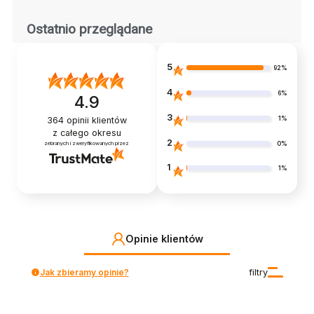
Ostatnio przeglądane
5
92%
4
6%
4.9
3
1%
364
opinii klientów
z całego okresu
2
0%
zebranych i zweryfikowanych przez
1
1%
Opinie klientów
Jak zbieramy opinie?
filtry