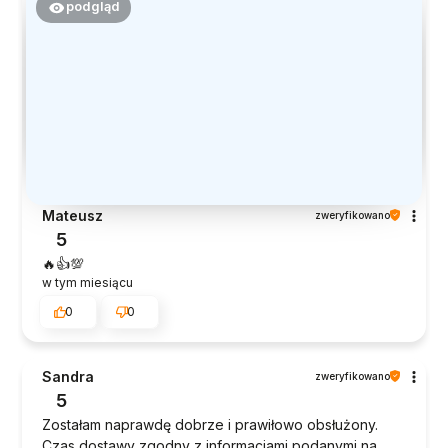
podgląd
Mateusz
zweryfikowano
5
🔥👍️💯
w tym miesiącu
0
0
Sandra
zweryfikowano
5
Zostałam naprawdę dobrze i prawiłowo obsłużony.
Czas dostawy zgodny z informacjami podanymi na