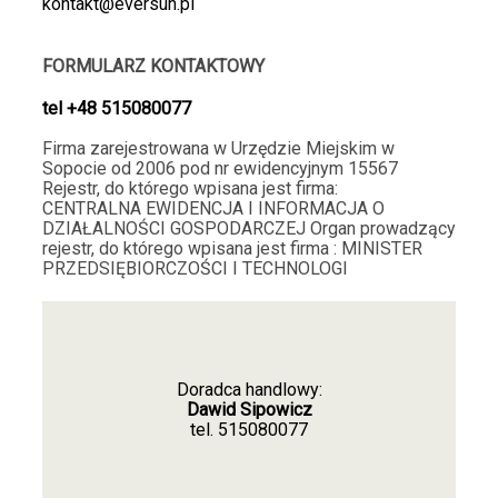
kontakt@eversun.pl
Wszystko na miejscu - Polecam🔥 Brak problemów z
dostępnością produtków 🛍️
2026-01-09
FORMULARZ KONTAKTOWY
1
3
tel
+48 515080077
Firma zarejestrowana w Urzędzie Miejskim w
Joanna
zweryfikowano
Sopocie od 2006 pod nr ewidencyjnym 15567
5
Rejestr, do którego wpisana jest firma:
CENTRALNA EWIDENCJA I INFORMACJA O
Żadnego przeciągania w czasie, idealnie. Prawidłowo
DZIAŁALNOŚCI GOSPODARCZEJ Organ prowadzący
zapakowana i dobrze zabezpieczona przesyłka,
rejestr, do którego wpisana jest firma : MINISTER
polecam❤️
PRZEDSIĘBIORCZOŚCI I TEC
HNOLOGI
2025-12-30
1
3
Artur
zweryfikowano
Doradca handlowy:
Dawid Sipowicz
5
tel.
515080077
Strona reaguje bardzo szybko :)
2025-12-10
3
3