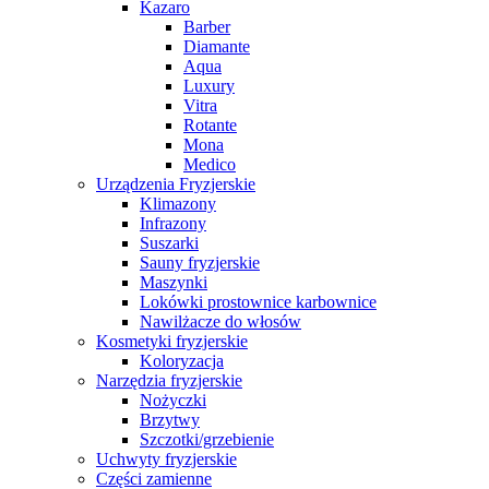
Kazaro
Barber
Diamante
Aqua
Luxury
Vitra
Rotante
Mona
Medico
Urządzenia Fryzjerskie
Klimazony
Infrazony
Suszarki
Sauny fryzjerskie
Maszynki
Lokówki prostownice karbownice
Nawilżacze do włosów
Kosmetyki fryzjerskie
Koloryzacja
Narzędzia fryzjerskie
Nożyczki
Brzytwy
Szczotki/grzebienie
Uchwyty fryzjerskie
Części zamienne