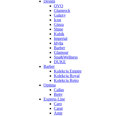
Design
OVO
Glamrock
Galaxy
Icon
Ginza
Shine
Kubik
Imperial
Idylla
Barber
Glamour
Spa&Wellness
DUKE
Barber
Kolekcja Empire
Kolekcja Royal
Kolekcja Retro
Optima
Callas
Betty
Express Line
Caro
Carat
Amir