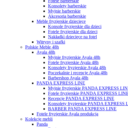
Fotele barberskie
Konsolety barberskie
Myjnie barberskie
Akcesoria barberskie
Meble fryzjerskie dziecięce
Konsole fryzjerskie dla dzieci
Fotele fryzjerskie dla dzieci
Nakładki dziecięce na fotel
Witryny i szafki
Polskie Meble 48h
Ayala 48h
Myjnie fryzjerskie Ayala 48h
Fotele fryzjerskie Ayala 48h
Konsolety fryzjerskie Ayala 48h
Poczekalnie i recepcje Ayala 48h
Barbershop Ayala 48h
PANDA EXPRESS LINE
Myjnie fryzjerskie PANDA EXPRESS LI
Fotele fryzjerskie PANDA EXPRESS LIN
Recepcje PANDA EXPRESS LINE
Konsolety fryzjerskie PANDA EXPRESS 
BARBER PANDA EXPRESS LINE
Fotele fryzjerskie Ayala produkcja
Kolekcje mebli
Panda