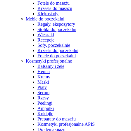
Fotele do masażu
Krzesła do masażu
Klękosiady
Meble do poczekalni
Regały, ekspozytory
Stoliki do poczekalni
Wieszaki
Recepcje
Sofy, poczekalnie
Krzesła do poczekalni
Fotele do poczekalni
Kosmetyki profesjonalne
Balsamy i żele
Henna
Kremy
Maski
Płaty
Serum
Rzęsy
Peelingi
Ampułki
Koktajle
Preparaty do masażu
Kosmetyki profesjonalne APIS
Do demakijażu