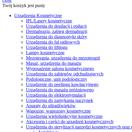
close
Twój koszyk jest pusty
Urządzenia Kosmetyczne
IPL/Lasery kosmetyczne
Urządzenia do depilacji i epilacji
Dermabrazja, zabieg dermabrazji
Urządzenia do diagnostyki skóry
Urządzenia do fal radiowych
Urządzenia do liftingu
Lampy kosmetyczne
Mezoterapia, urządzenia do mezoterapii
Masaż, urządzenia do masażu
Wyposażenie salonu kosmetycznego
Urządzenia do zabiegów odchudzających
Podologiczne, unit podologiczny
Urządzenie do peelingu kawitacyjnego
Urządzenia do masażu próżniowego
Urządzenia do elektrostymulacji
Urządzenia do zamykania naczynek
Aparaty do ultradźwięków
Wapozon, wapozony kosmetyczne
Urządzenia wielofunkcyjne kosmetyczne
Akcesoria i części do urządzeń kosmetycznych
Urządzenia do sterylizacji narzędzi kosmetycznych oraz 