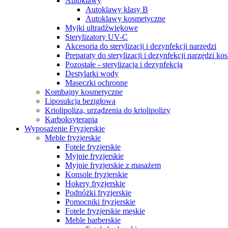
Autoklawy
Autoklawy klasy B
Autoklawy kosmetyczne
Myjki ultradźwiękowe
Sterylizatory UV-C
Akcesoria do sterylizacji i dezynfekcji narzędzi
Preparaty do sterylizacji i dezynfekcji narzędzi k
Pozostałe - sterylizacja i dezynfekcja
Destylarki wody
Maseczki ochronne
Kombajny kosmetyczne
Liposukcja bezigłowa
Kriolipoliza, urządzenia do kriolipolizy
Karboksyterapia
Wyposażenie Fryzjerskie
Meble fryzjerskie
Fotele fryzjerskie
Myjnie fryzjerskie
Myjnie fryzjerskie z masażem
Konsole fryzjerskie
Hokery fryzjerskie
Podnóżki fryzjerskie
Pomocniki fryzjerskie
Fotele fryzjerskie męskie
Meble barberskie