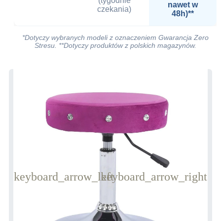
(tygodnie
nawet w
czekania)
48h)**
*Dotyczy wybranych modeli z oznaczeniem Gwarancja Zero
Stresu. **Dotyczy produktów z polskich magazynów.
keyboard_arrow_left
keyboard_arrow_right
Poprzedni
Następny