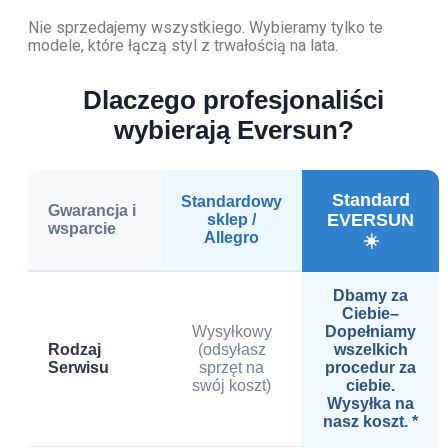
Nie sprzedajemy wszystkiego. Wybieramy tylko te
modele, które łączą styl z trwałością na lata.
Dlaczego profesjonaliści
wybierają Eversun?
Standard
Standardowy
Gwarancja i
EVERSUN
sklep /
wsparcie
Allegro
☀️
Dbamy za
Ciebie–
Wysyłkowy
Dopełniamy
Rodzaj
(odsyłasz
wszelkich
Serwisu
sprzęt na
procedur za
swój koszt)
ciebie.
Wysyłka na
nasz koszt. *