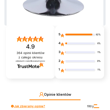
5
92%
4
6%
4.9
3
1%
364
opinii klientów
z całego okresu
2
0%
zebranych i zweryfikowanych przez
1
1%
Opinie klientów
Jak zbieramy opinie?
filtry