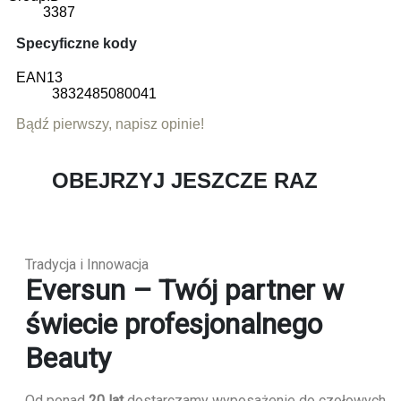
3387
Specyficzne kody
EAN13
3832485080041
Bądź pierwszy, napisz opinie!
OBEJRZYJ JESZCZE RAZ
Tradycja i Innowacja
Eversun – Twój partner w
świecie profesjonalnego
Beauty
Od ponad
20 lat
dostarczamy wyposażenie do czołowych