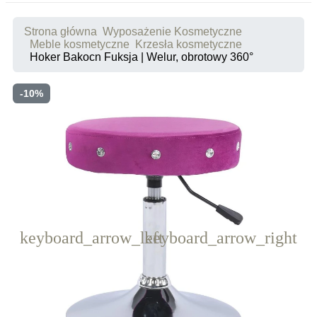
Strona główna
Wyposażenie Kosmetyczne
Meble kosmetyczne
Krzesła kosmetyczne
Hoker Bakocn Fuksja | Welur, obrotowy 360°
-10%
keyboard_arrow_left
keyboard_arrow_right
Poprzedni
Następny