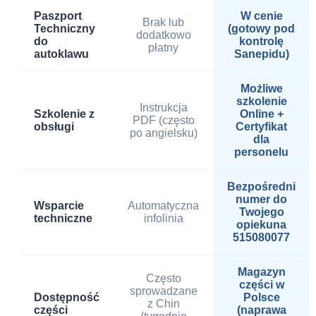
Paszport
W cenie
Brak lub
Techniczny
(gotowy pod
dodatkowo
do
kontrolę
płatny
autoklawu
Sanepidu)
Możliwe
szkolenie
Instrukcja
Szkolenie z
Online +
PDF (często
obsługi
Certyfikat
po angielsku)
dla
personelu
Bezpośredni
numer do
Wsparcie
Automatyczna
Twojego
techniczne
infolinia
opiekuna
515080077
Magazyn
Często
części w
sprowadzane
Dostępność
Polsce
z Chin
części
(naprawa