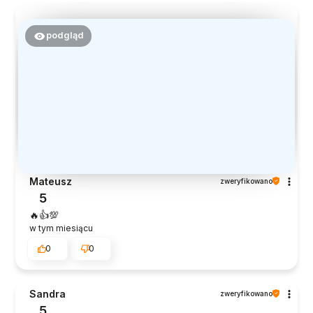
podgląd
Mateusz
zweryfikowano
5
🔥👍️💯
w tym miesiącu
0
0
Sandra
zweryfikowano
5