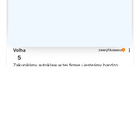
Volha
zweryfikowano
5
Zakupiliśmy autoklaw w tej firmie i jesteśmy bardzo
zadowoleni z zakupu. Dostawa była szybka, wszystko
dotarło na czas. Szczególnie warto podkreślić
doskonały kontakt i obsługę — z właścicielem bardzo
łatwo i przyjemnie się komunikować, wszystkie pytania
były szybko i szczegółowo wyjaśniane. Informacje
podane na stronie w pełni odpowiadają rzeczywistości
— bez żadnych nieprzyjemnych niespodzianek.
Autoklaw był dobrze i starannie zapakowany, dotarł w
idealnym stanie. Sam autoklaw jest pojemne, wygodne
w użytkowaniu i w pełni spełniło nasze oczekiwania.
Jesteśmy w 100% zadowoleni z zakupu. Polecamy!” Z