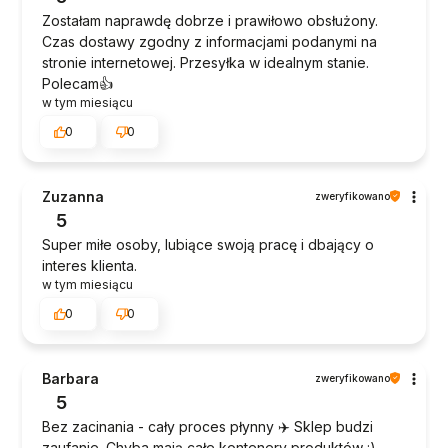
Zostałam naprawdę dobrze i prawiłowo obsłużony.
Czas dostawy zgodny z informacjami podanymi na
stronie internetowej. Przesyłka w idealnym stanie.
Polecam👍️
w tym miesiącu
0
0
Zuzanna
zweryfikowano
5
Super miłe osoby, lubiące swoją pracę i dbający o
interes klienta.
w tym miesiącu
0
0
Barbara
zweryfikowano
5
Bez zacinania - cały proces płynny ✈️ Sklep budzi
zaufanie. Chyba mają całe kontenery produktów :)