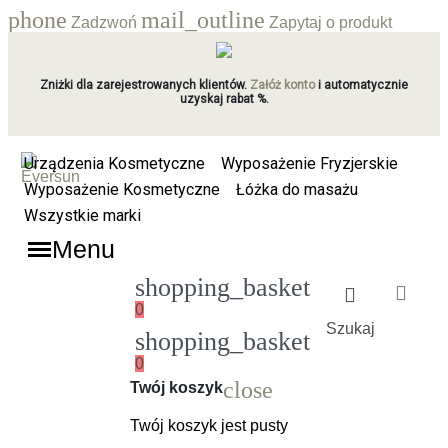
phone
mail_outline
Zadzwoń
Zapytaj o produkt
Zniżki dla zarejestrowanych klientów.
Załóż konto
i automatycznie
uzyskaj rabat %.
Urządzenia Kosmetyczne
Wyposażenie Fryzjerskie
Wyposażenie Kosmetyczne
Łóżka do masażu
Wszystkie marki
Menu
shopping_basket
0
Szukaj
shopping_basket
0
Ładowanie
close
Twój koszyk
Twój koszyk jest pusty