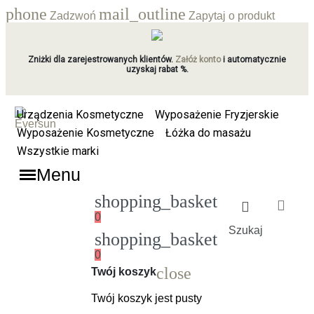
phone
mail_outline
Zadzwoń
Zapytaj o produkt
Zniżki dla zarejestrowanych klientów.
Załóż konto
i automatycznie
uzyskaj rabat %.
Urządzenia Kosmetyczne
Wyposażenie Fryzjerskie
Wyposażenie Kosmetyczne
Łóżka do masażu
Wszystkie marki
Menu
shopping_basket
0
Szukaj
shopping_basket
0
Ładowanie
close
Twój koszyk
Twój koszyk jest pusty