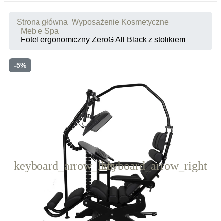
Strona główna
Wyposażenie Kosmetyczne
Meble Spa
Fotel ergonomiczny ZeroG All Black z stolikiem
-5%
keyboard_arrow_left
keyboard_arrow_right
Poprzedni
Następny