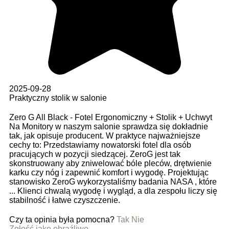
2025-09-28
Praktyczny stolik w salonie
Zero G All Black - Fotel Ergonomiczny + Stolik + Uchwyt
Na Monitory w naszym salonie sprawdza się dokładnie
tak, jak opisuje producent. W praktyce najważniejsze
cechy to: Przedstawiamy nowatorski fotel dla osób
pracujących w pozycji siedzącej. ZeroG jest tak
skonstruowany aby zniwelować bóle pleców, drętwienie
karku czy nóg i zapewnić komfort i wygodę. Projektując
stanowisko ZeroG wykorzystaliśmy badania NASA , które
... Klienci chwalą wygodę i wygląd, a dla zespołu liczy się
stabilność i łatwe czyszczenie.
Czy ta opinia była pomocna?
Tak
Nie
Zgłość jako obraźliwe