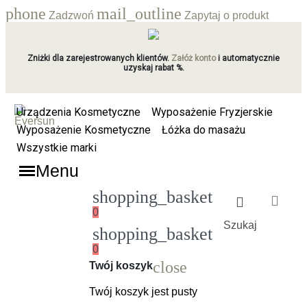
phone
mail_outline
Zadzwoń
Zapytaj o produkt
Zniżki dla zarejestrowanych klientów.
Załóż konto
i automatycznie
uzyskaj rabat %.
Urządzenia Kosmetyczne
Wyposażenie Fryzjerskie
Wyposażenie Kosmetyczne
Łóżka do masażu
Wszystkie marki
Menu
shopping_basket
0
Szukaj
shopping_basket
0
Ładowanie
close
Twój koszyk
Twój koszyk jest pusty