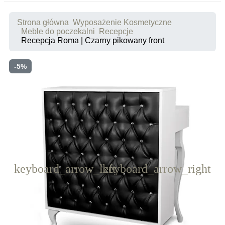
Strona główna
Wyposażenie Kosmetyczne
Meble do poczekalni
Recepcje
Recepcja Roma | Czarny pikowany front
-5%
keyboard_arrow_left
keyboard_arrow_right
Poprzedni
Następny