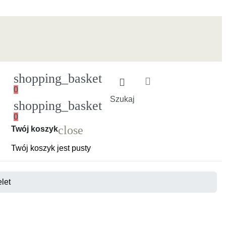
shopping_basket
0
Szukaj
shopping_basket
0
Ładowanie
close
Twój koszyk
Twój koszyk jest pusty
elet