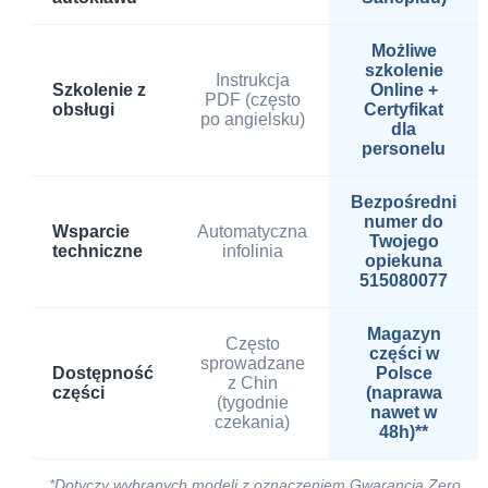
Możliwe
szkolenie
Instrukcja
Szkolenie z
Online +
PDF (często
obsługi
Certyfikat
po angielsku)
dla
personelu
Bezpośredni
numer do
Wsparcie
Automatyczna
Twojego
techniczne
infolinia
opiekuna
515080077
Magazyn
Często
części w
sprowadzane
Dostępność
Polsce
z Chin
części
(naprawa
(tygodnie
nawet w
czekania)
48h)**
*Dotyczy wybranych modeli z oznaczeniem Gwarancja Zero