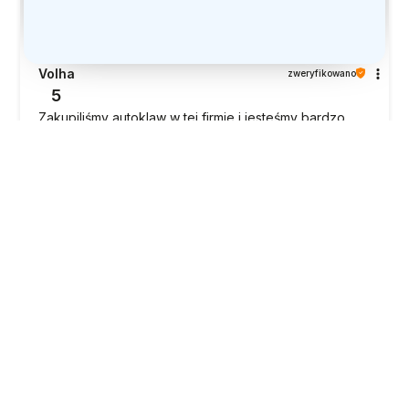
Volha
zweryfikowano
5
Zakupiliśmy autoklaw w tej firmie i jesteśmy bardzo
zadowoleni z zakupu. Dostawa była szybka, wszystko
dotarło na czas. Szczególnie warto podkreślić
doskonały kontakt i obsługę — z właścicielem bardzo
łatwo i przyjemnie się komunikować, wszystkie pytania
były szybko i szczegółowo wyjaśniane. Informacje
podane na stronie w pełni odpowiadają rzeczywistości
— bez żadnych nieprzyjemnych niespodzianek.
Autoklaw był dobrze i starannie zapakowany, dotarł w
idealnym stanie. Sam autoklaw jest pojemne, wygodne
w użytkowaniu i w pełni spełniło nasze oczekiwania.
Jesteśmy w 100% zadowoleni z zakupu. Polecamy!” Z
poważaniem, OB NAILS&BEAUTY !
2026-06-16
2
3