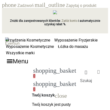
phone
mail_outline
Zadzwoń
Zapytaj o produkt
Zniżki dla zarejestrowanych klientów.
Załóż konto
i automatycznie
uzyskaj rabat %.
Urządzenia Kosmetyczne
Wyposażenie Fryzjerskie
Wyposażenie Kosmetyczne
Łóżka do masażu
Wszystkie marki
Menu
shopping_basket
0
Szukaj
shopping_basket
0
Ładowanie
close
Twój koszyk
Twój koszyk jest pusty