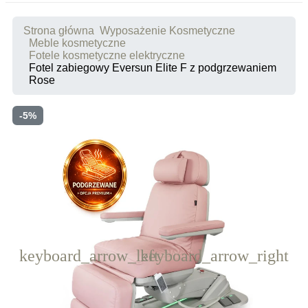
Strona główna
Wyposażenie Kosmetyczne
Meble kosmetyczne
Fotele kosmetyczne elektryczne
Fotel zabiegowy Eversun Elite F z podgrzewaniem
Rose
-5%
keyboard_arrow_left
keyboard_arrow_right
Poprzedni
Następny