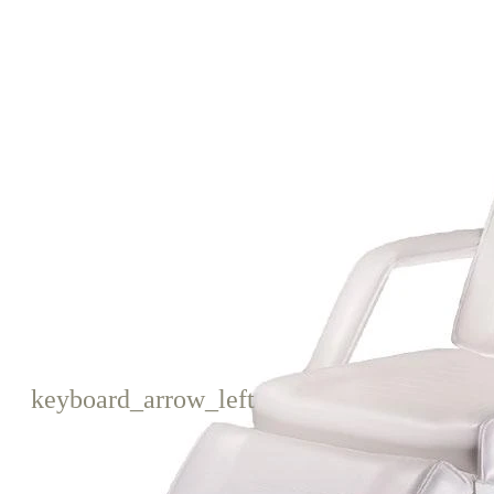
keyboard_arrow_left
Poprzedni