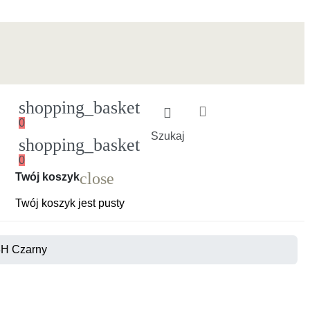
shopping_basket
0
Szukaj
shopping_basket
0
Ładowanie
close
Twój koszyk
Twój koszyk jest pusty
48H Czarny