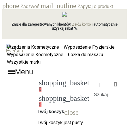
phone
mail_outline
Zadzwoń
Zapytaj o produkt
Zniżki dla zarejestrowanych klientów.
Załóż konto
i automatycznie
uzyskaj rabat %.
Urządzenia Kosmetyczne
Wyposażenie Fryzjerskie
Wyposażenie Kosmetyczne
Łóżka do masażu
Wszystkie marki
Menu
shopping_basket
0
Szukaj
shopping_basket
0
Ładowanie
close
Twój koszyk
Twój koszyk jest pusty