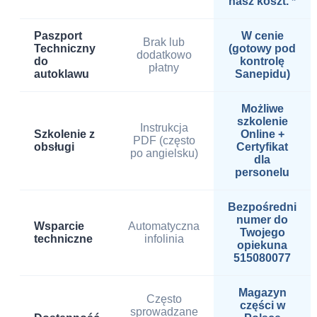
nasz koszt. *
Paszport
W cenie
Brak lub
Techniczny
(gotowy pod
dodatkowo
do
kontrolę
płatny
autoklawu
Sanepidu)
Możliwe
szkolenie
Instrukcja
Szkolenie z
Online +
PDF (często
obsługi
Certyfikat
po angielsku)
dla
personelu
Bezpośredni
numer do
Wsparcie
Automatyczna
Twojego
techniczne
infolinia
opiekuna
515080077
Magazyn
Często
części w
sprowadzane