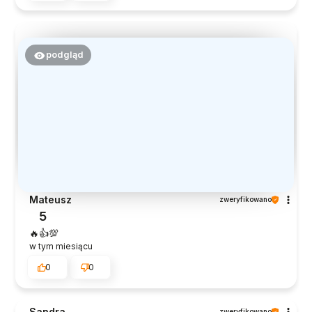
podgląd
Mateusz
zweryfikowano
5
🔥👍️💯
w tym miesiącu
0
0
Sandra
zweryfikowano