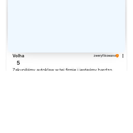
Volha
zweryfikowano
5
Zakupiliśmy autoklaw w tej firmie i jesteśmy bardzo
zadowoleni z zakupu. Dostawa była szybka, wszystko
dotarło na czas. Szczególnie warto podkreślić
doskonały kontakt i obsługę — z właścicielem bardzo
łatwo i przyjemnie się komunikować, wszystkie pytania
były szybko i szczegółowo wyjaśniane. Informacje
podane na stronie w pełni odpowiadają rzeczywistości
— bez żadnych nieprzyjemnych niespodzianek.
Autoklaw był dobrze i starannie zapakowany, dotarł w
idealnym stanie. Sam autoklaw jest pojemne, wygodne
w użytkowaniu i w pełni spełniło nasze oczekiwania.