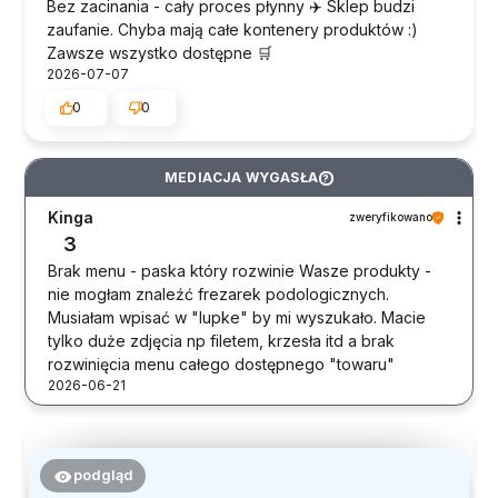
Bez zacinania - cały proces płynny ✈️ Sklep budzi
zaufanie. Chyba mają całe kontenery produktów :)
Zawsze wszystko dostępne 🛒
2026-07-07
0
0
MEDIACJA WYGASŁA
?
Kinga
zweryfikowano
3
Brak menu - paska który rozwinie Wasze produkty -
nie mogłam znaleźć frezarek podologicznych.
Musiałam wpisać w "lupke" by mi wyszukało. Macie
tylko duże zdjęcia np filetem, krzesła itd a brak
rozwinięcia menu całego dostępnego "towaru"
2026-06-21
podgląd