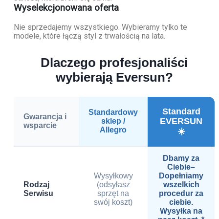
Wyselekcjonowana oferta
Nie sprzedajemy wszystkiego. Wybieramy tylko te
modele, które łączą styl z trwałością na lata.
Dlaczego profesjonaliści
wybierają Eversun?
Standard
Standardowy
Gwarancja i
EVERSUN
sklep /
wsparcie
Allegro
☀️
Dbamy za
Ciebie–
Wysyłkowy
Dopełniamy
Rodzaj
(odsyłasz
wszelkich
Serwisu
sprzęt na
procedur za
swój koszt)
ciebie.
Wysyłka na