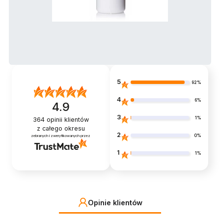
5
92%
4
6%
4.9
3
1%
364
opinii klientów
z całego okresu
2
0%
zebranych i zweryfikowanych przez
1
1%
Opinie klientów