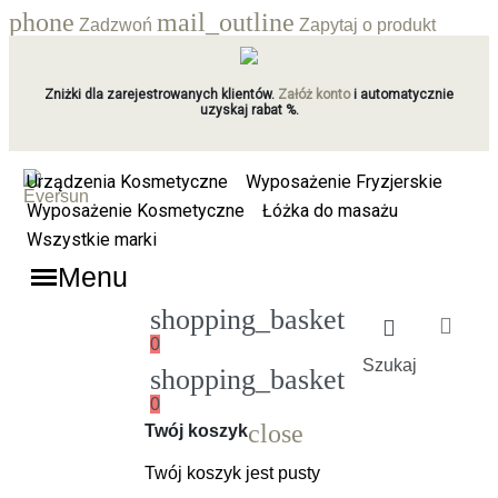
phone
mail_outline
Zadzwoń
Zapytaj o produkt
Zniżki dla zarejestrowanych klientów.
Załóż konto
i automatycznie
uzyskaj rabat %.
Urządzenia Kosmetyczne
Wyposażenie Fryzjerskie
Wyposażenie Kosmetyczne
Łóżka do masażu
Wszystkie marki
Menu
shopping_basket
0
Szukaj
shopping_basket
0
Ładowanie
close
Twój koszyk
Twój koszyk jest pusty