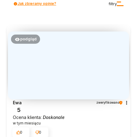
Jak zbieramy opinie?
filtry
podgląd
Ewa
zweryfikowano
5
Ocena klienta:
Doskonale
w tym miesiącu
0
0