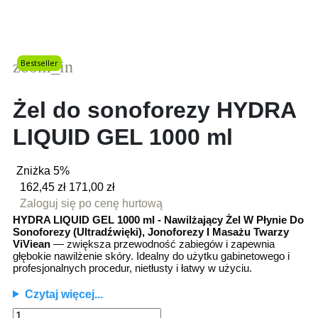
zoom_in
Bestseller
Żel do sonoforezy HYDRA
LIQUID GEL 1000 ml
Zniżka 5%
162,45 zł
171,00 zł
Zaloguj się po cenę hurtową
HYDRA LIQUID GEL 1000 ml - Nawilżający Żel W Płynie Do
Sonoforezy (Ultradźwięki), Jonoforezy I Masażu Twarzy
ViViean
— zwiększa przewodność zabiegów i zapewnia
głębokie nawilżenie skóry. Idealny do użytku gabinetowego i
profesjonalnych procedur, nietłusty i łatwy w użyciu.
Czytaj więcej...