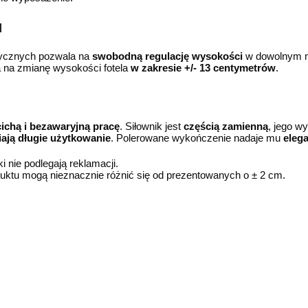
u
ycznych pozwala na
swobodną regulację wysokości
w dowolnym 
 na zmianę wysokości fotela
w zakresie +/- 13 centymetrów
.
cichą i bezawaryjną pracę
. Siłownik jest
częścią zamienną
, jego w
iają długie użytkowanie
. Polerowane wykończenie nadaje mu
eleg
 nie podlegają reklamacji.
ktu mogą nieznacznie różnić się od prezentowanych o ± 2 cm.