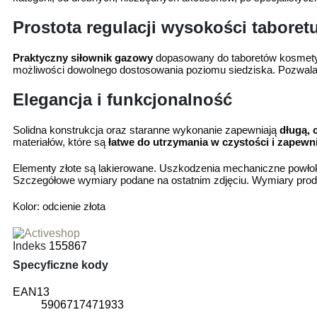
Prostota regulacji wysokości taboret
Praktyczny siłownik gazowy
dopasowany do taboretów kosmet
możliwości dowolnego dostosowania poziomu siedziska. Pozwala
Elegancja i funkcjonalność
Solidna konstrukcja oraz staranne wykonanie zapewniają
długą, 
materiałów, które są
łatwe do utrzymania w czystości i zapewn
Elementy złote są lakierowane. Uszkodzenia mechaniczne powłoki
Szczegółowe wymiary podane na ostatnim zdjęciu. Wymiary produ
Kolor: odcienie złota
Indeks
155867
Specyficzne kody
EAN13
5906717471933