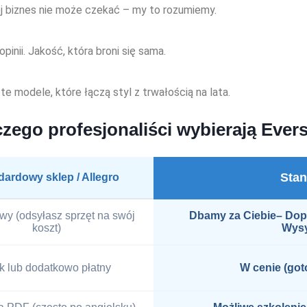
ój biznes nie może czekać – my to rozumiemy.
nii. Jakość, która broni się sama.
 modele, które łączą styl z trwałością na lata.
czego profesjonaliści wybierają Ever
Sta
dardowy sklep / Allegro
y (odsyłasz sprzęt na swój
Dbamy za Ciebie– Dope
koszt)
Wysy
k lub dodatkowo płatny
W cenie (got