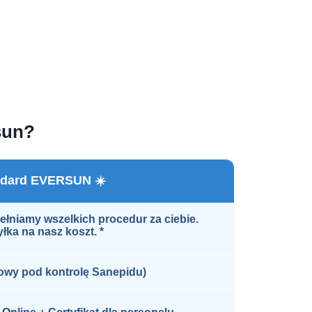
sun?
ndard EVERSUN ☀️
łniamy wszelkich procedur za ciebie.
łka na nasz koszt. *
owy pod kontrolę Sanepidu)