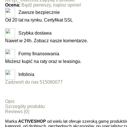
Ocena:
Bądź pierwszy, napisz opinie!
Zawsze bezpiecznie
Od 20 lat na rynku. Certyfikat SSL
Szybka dostawa
Nawet w 24h. Zobacz nasze komentarze.
Formy finansowania
Możesz kupić na raty oraz w leasingu.
Infolinia
Zadzwoń do nas 515080077
Opis
Szczegóły produktu
Reviews (0)
Marka
ACTIVESHOP
od wielu lat oferuje szeroką gamę produk
kategorii, od drobnych, niezbędnych akcesoriów, po specjalistyc