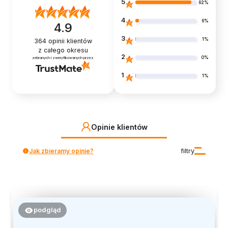
5
92%
4
6%
4.9
3
1%
364
opinii klientów
z całego okresu
2
0%
zebranych i zweryfikowanych przez
1
1%
Opinie klientów
Jak zbieramy opinie?
filtry
podgląd