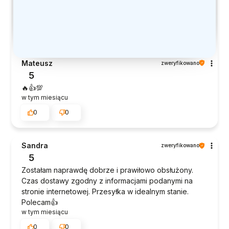
Mateusz
zweryfikowano
5
🔥👍️💯
w tym miesiącu
0
0
Sandra
zweryfikowano
5
Zostałam naprawdę dobrze i prawiłowo obsłużony.
Czas dostawy zgodny z informacjami podanymi na
stronie internetowej. Przesyłka w idealnym stanie.
Polecam👍️
w tym miesiącu
0
0