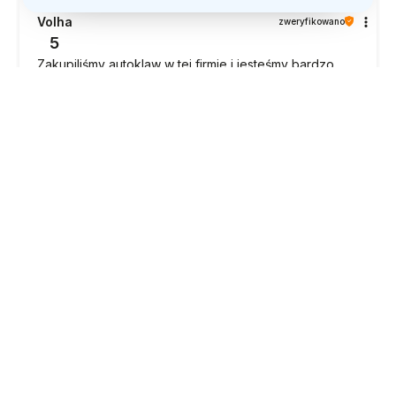
Volha
zweryfikowano
5
Zakupiliśmy autoklaw w tej firmie i jesteśmy bardzo
zadowoleni z zakupu. Dostawa była szybka, wszystko
dotarło na czas. Szczególnie warto podkreślić
doskonały kontakt i obsługę — z właścicielem bardzo
łatwo i przyjemnie się komunikować, wszystkie pytania
były szybko i szczegółowo wyjaśniane. Informacje
podane na stronie w pełni odpowiadają rzeczywistości
— bez żadnych nieprzyjemnych niespodzianek.
Autoklaw był dobrze i starannie zapakowany, dotarł w
idealnym stanie. Sam autoklaw jest pojemne, wygodne
w użytkowaniu i w pełni spełniło nasze oczekiwania.
Jesteśmy w 100% zadowoleni z zakupu. Polecamy!” Z
poważaniem, OB NAILS&BEAUTY !
2026-06-16
2
3