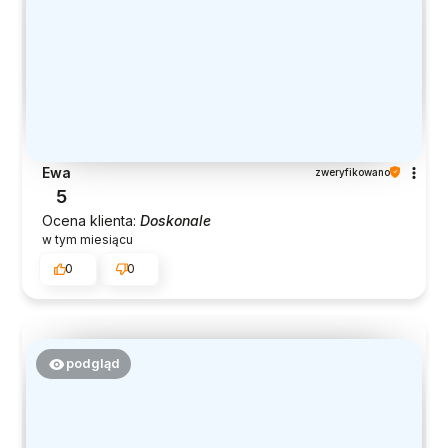
Ewa
zweryfikowano
5
Ocena klienta:
Doskonale
w tym miesiącu
0
0
podgląd