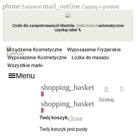
phone
mail_outline
Zadzwoń
Zapytaj o produkt
Zniżki dla zarejestrowanych klientów.
Załóż konto
i automatycznie
uzyskaj rabat %.
Urządzenia Kosmetyczne
Wyposażenie Fryzjerskie
Wyposażenie Kosmetyczne
Łóżka do masażu
Wszystkie marki
Menu
shopping_basket
0
Szukaj
shopping_basket
0
Ładowanie
close
Twój koszyk
Twój koszyk jest pusty