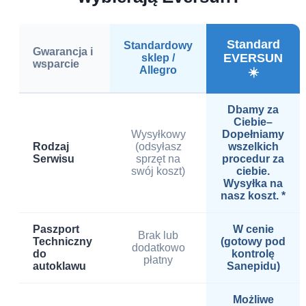
Standard
Standardowy
Gwarancja i
EVERSUN
sklep /
wsparcie
Allegro
☀️
Dbamy za
Ciebie–
Wysyłkowy
Dopełniamy
Rodzaj
(odsyłasz
wszelkich
Serwisu
sprzęt na
procedur za
swój koszt)
ciebie.
Wysyłka na
nasz koszt. *
Paszport
W cenie
Brak lub
Techniczny
(gotowy pod
dodatkowo
do
kontrolę
płatny
autoklawu
Sanepidu)
Możliwe