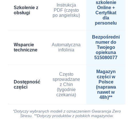
szkolenie
Instrukcja
Szkolenie z
Online +
PDF (często
obsługi
Certyfikat
po angielsku)
dla
personelu
Bezpośredni
numer do
Wsparcie
Automatyczna
Twojego
techniczne
infolinia
opiekuna
515080077
Magazyn
Często
części w
sprowadzane
Dostępność
Polsce
z Chin
części
(naprawa
(tygodnie
nawet w
czekania)
48h)**
*Dotyczy wybranych modeli z oznaczeniem Gwarancja Zero
Stresu. **Dotyczy produktów z polskich magazynów.