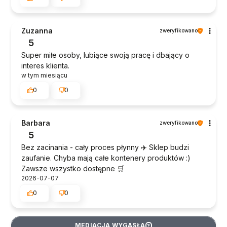
Zuzanna
zweryfikowano
5
Super miłe osoby, lubiące swoją pracę i dbający o
interes klienta.
w tym miesiącu
0
0
Barbara
zweryfikowano
5
Bez zacinania - cały proces płynny ✈️ Sklep budzi
zaufanie. Chyba mają całe kontenery produktów :)
Zawsze wszystko dostępne 🛒
2026-07-07
0
0
MEDIACJA WYGASŁA
?