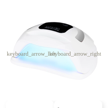
keyboard_arrow_left
keyboard_arrow_right
Poprzedni
Następny