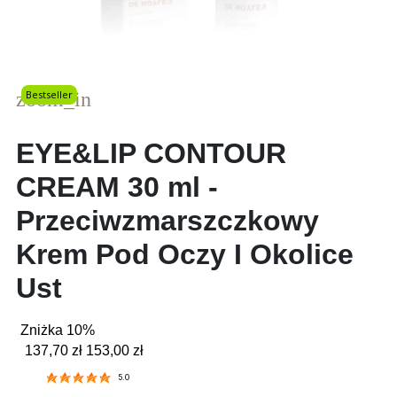
zoom_in
Bestseller
EYE&LIP CONTOUR
CREAM 30 ml -
Przeciwzmarszczkowy
Krem Pod Oczy I Okolice
Ust
Zniżka 10%
137,70 zł
153,00 zł
5.0