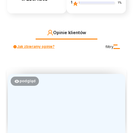
1
1%
Opinie klientów
Jak zbieramy opinie?
filtry
podgląd