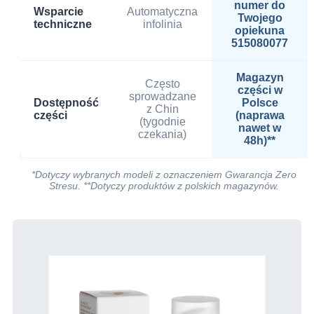
numer do
Wsparcie
Automatyczna
Twojego
techniczne
infolinia
opiekuna
515080077
Magazyn
Często
części w
sprowadzane
Dostępność
Polsce
z Chin
części
(naprawa
(tygodnie
nawet w
czekania)
48h)**
*Dotyczy wybranych modeli z oznaczeniem Gwarancja Zero
Stresu. **Dotyczy produktów z polskich magazynów.