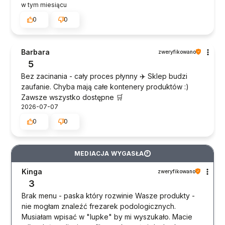
w tym miesiącu
0
0
Barbara
zweryfikowano
5
Bez zacinania - cały proces płynny ✈️ Sklep budzi
zaufanie. Chyba mają całe kontenery produktów :)
Zawsze wszystko dostępne 🛒
2026-07-07
0
0
MEDIACJA WYGASŁA
?
Kinga
zweryfikowano
3
Brak menu - paska który rozwinie Wasze produkty -
nie mogłam znaleźć frezarek podologicznych.
Musiałam wpisać w "lupke" by mi wyszukało. Macie