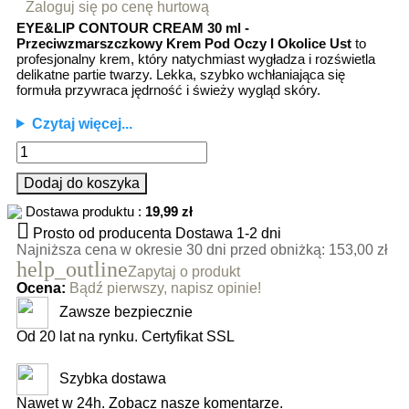
Zaloguj się po cenę hurtową
EYE&LIP CONTOUR CREAM 30 ml -
Przeciwzmarszczkowy Krem Pod Oczy I Okolice Ust
to
profesjonalny krem, który natychmiast wygładza i rozświetla
delikatne partie twarzy. Lekka, szybko wchłaniająca się
formuła przywraca jędrność i świeży wygląd skóry.
Czytaj więcej...
Dodaj do koszyka
Dostawa produktu :
19,99 zł

Prosto od producenta
Dostawa 1-2 dni
Najniższa cena w okresie 30 dni przed obniżką:
153,00 zł
help_outline
Zapytaj o produkt
Ocena:
Bądź pierwszy, napisz opinie!
Zawsze bezpiecznie
Od 20 lat na rynku. Certyfikat SSL
Szybka dostawa
Nawet w 24h. Zobacz nasze komentarze.