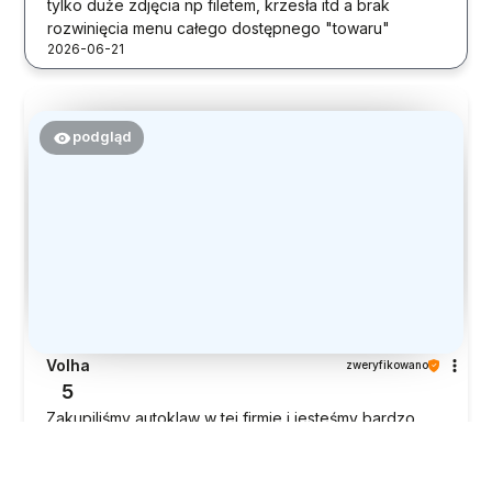
tylko duże zdjęcia np filetem, krzesła itd a brak
rozwinięcia menu całego dostępnego "towaru"
2026-06-21
podgląd
Volha
zweryfikowano
5
Zakupiliśmy autoklaw w tej firmie i jesteśmy bardzo
zadowoleni z zakupu. Dostawa była szybka, wszystko
dotarło na czas. Szczególnie warto podkreślić
doskonały kontakt i obsługę — z właścicielem bardzo