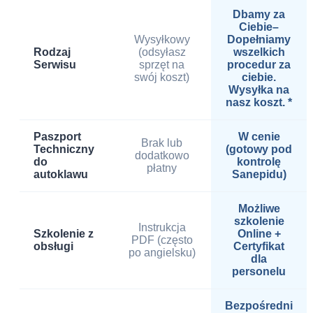
Dbamy za
Ciebie–
Wysyłkowy
Dopełniamy
Rodzaj
(odsyłasz
wszelkich
Serwisu
sprzęt na
procedur za
swój koszt)
ciebie.
Wysyłka na
nasz koszt. *
Paszport
W cenie
Brak lub
Techniczny
(gotowy pod
dodatkowo
do
kontrolę
płatny
autoklawu
Sanepidu)
Możliwe
szkolenie
Instrukcja
Szkolenie z
Online +
PDF (często
obsługi
Certyfikat
po angielsku)
dla
personelu
Bezpośredni