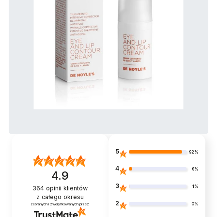
5
92%
4
6%
4.9
3
1%
364
opinii klientów
z całego okresu
2
0%
zebranych i zweryfikowanych przez