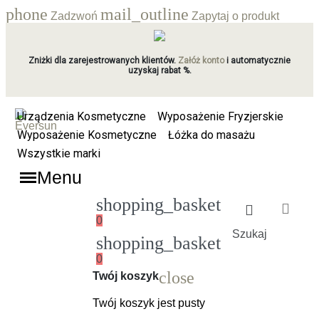
phone
mail_outline
Zadzwoń
Zapytaj o produkt
Zniżki dla zarejestrowanych klientów.
Załóż konto
i automatycznie
uzyskaj rabat %.
Urządzenia Kosmetyczne
Wyposażenie Fryzjerskie
Wyposażenie Kosmetyczne
Łóżka do masażu
Wszystkie marki
Menu
shopping_basket
0
Szukaj
shopping_basket
0
Ładowanie
close
Twój koszyk
Twój koszyk jest pusty