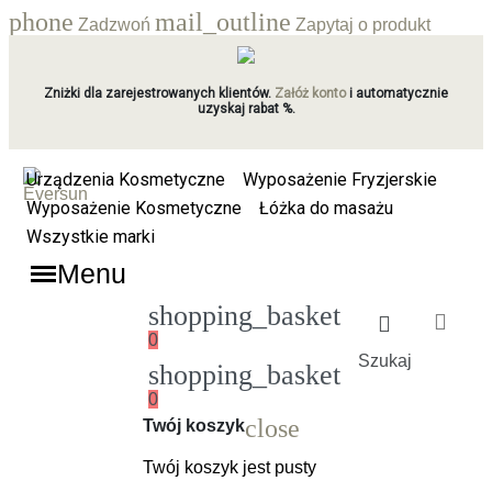
phone
mail_outline
Zadzwoń
Zapytaj o produkt
Zniżki dla zarejestrowanych klientów.
Załóż konto
i automatycznie
uzyskaj rabat %.
Urządzenia Kosmetyczne
Wyposażenie Fryzjerskie
Wyposażenie Kosmetyczne
Łóżka do masażu
Wszystkie marki
Menu
shopping_basket
0
Szukaj
shopping_basket
0
Ładowanie
close
Twój koszyk
Twój koszyk jest pusty