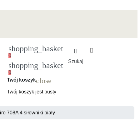
shopping_basket
0
Szukaj
shopping_basket
0
Ładowanie
close
Twój koszyk
Twój koszyk jest pusty
ro 708A 4 siłowniki biały