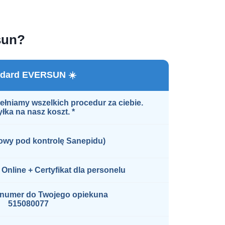
sun?
ndard EVERSUN ☀️
łniamy wszelkich procedur za ciebie.
łka na nasz koszt. *
owy pod kontrolę Sanepidu)
Online + Certyfikat dla personelu
 numer do Twojego opiekuna
515080077