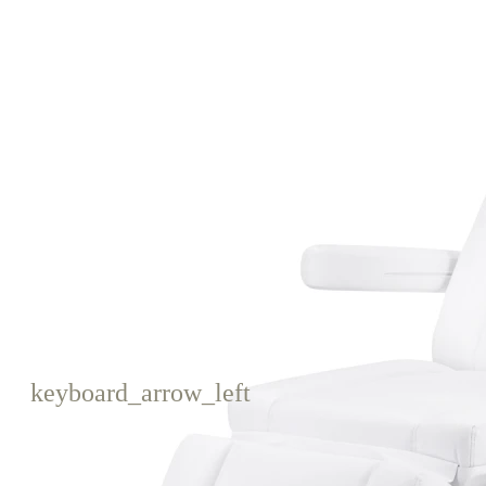
keyboard_arrow_left
Poprzedni