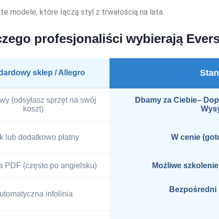
 modele, które łączą styl z trwałością na lata.
czego profesjonaliści wybierają Ever
Sta
dardowy sklep / Allegro
y (odsyłasz sprzęt na swój
Dbamy za Ciebie– Dope
koszt)
Wysy
k lub dodatkowo płatny
W cenie (got
ja PDF (często po angielsku)
Możliwe szkolenie 
Bezpośredni
utomatyczna infolinia