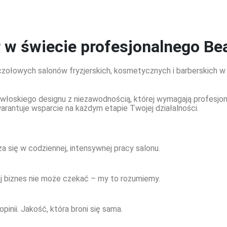
r w świecie profesjonalnego
Be
łowych salonów fryzjerskich, kosmetycznych i barberskich w P
łoskiego designu z niezawodnością, której wymagają profesjonali
warantuje wsparcie na każdym etapie Twojej działalności.
 się w codziennej, intensywnej pracy salonu.
ój biznes nie może czekać – my to rozumiemy.
nii. Jakość, która broni się sama.